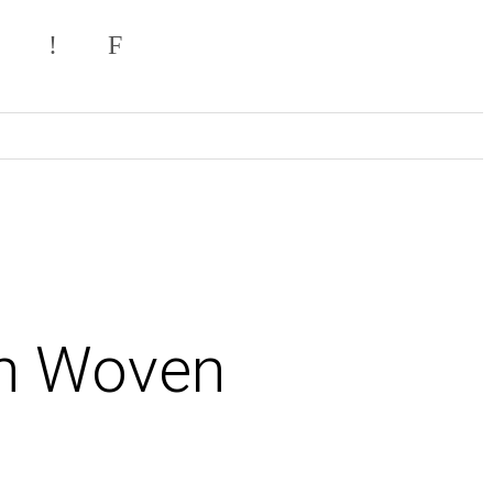
Σ
on Woven