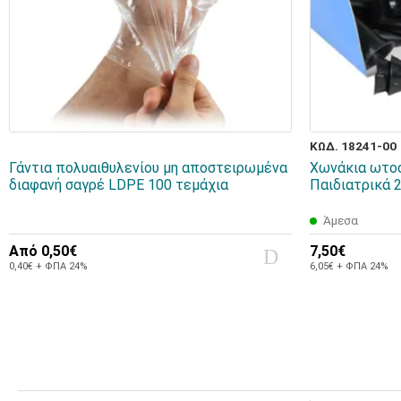
ΚΩΔ. 18241-00
Γάντια πολυαιθυλενίου μη αποστειρωμένα
Χωνάκια ωτοσ
διαφανή σαγρέ LDPE 100 τεμάχια
Παιδιατρικά 
Άμεσα
Από
0,50€
7,50€
0,40€ + ΦΠΑ 24%
6,05€ + ΦΠΑ 24%