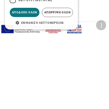
ΛΕΙΤΟΥΡΓΙΚΌΤΗΤΑΣ
ΑΠΟΔΟΧΉ ΌΛΩΝ
ΑΠΌΡΡΙΨΗ ΌΛΩΝ
ΕΜΦΆΝΙΣΗ ΛΕΠΤΟΜΕΡΕΙΏΝ
Προσωπικά δεδομένα
Όροι Χρήσης Ιστοσελίδας
Ασφάλεια συναλλαγών
Πολιτική Ασφάλειας Πληροφοριών
2026 © Δίγκας Γ. Ιατρικά. All rights reserved.
Developed with care by
Totalweb
.