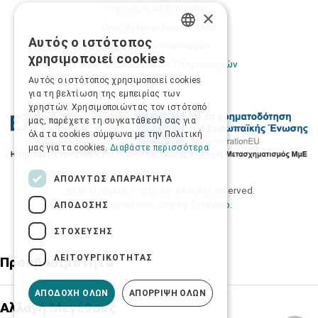
Προσωπικά δεδομένα
×
Όροι Χρήσης Ιστοσελίδας
Αυτός ο ιστότοπος
Ασφάλεια συναλλαγών
GREEK
χρησιμοποιεί cookies
Πολιτική Ασφάλειας Πληροφοριών
ENGLISH
Αυτός ο ιστότοπος χρησιμοποιεί cookies
για τη βελτίωση της εμπειρίας των
χρηστών. Χρησιμοποιώντας τον ιστότοπό
μας, παρέχετε τη συγκατάθεσή σας για
όλα τα cookies σύμφωνα με την Πολιτική
μας για τα cookies.
Διαβάστε περισσότερα
ΑΠΟΛΎΤΩΣ ΑΠΑΡΑΊΤΗΤΑ
2026 © Δίγκας Γ. Ιατρικά. All rights reserved.
Developed with care by
Totalweb
.
ΑΠΌΔΟΣΗΣ
ΣΤΌΧΕΥΣΗΣ
ΛΕΙΤΟΥΡΓΙΚΌΤΗΤΑΣ
Προσβασιμότητα
ΑΠΟΔΟΧΉ ΌΛΩΝ
ΑΠΌΡΡΙΨΗ ΌΛΩΝ
Αλλαγή Μεγέθους