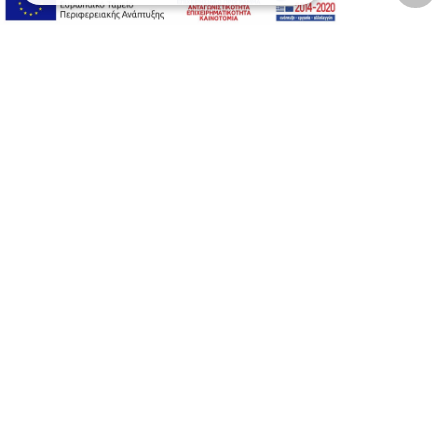
Αλλαγή Μεγέθους
A-
A+
A
Αλλαγή Γραμματοσειράς
Αλλαγή Χρώματος