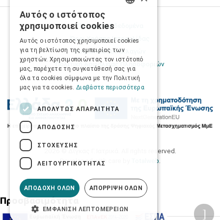
Αυτός ο ιστότοπος
GREEK
χρησιμοποιεί cookies
Προσωπικά δεδομένα
ENGLISH
Όροι Χρήσης Ιστοσελίδας
Αυτός ο ιστότοπος χρησιμοποιεί cookies
για τη βελτίωση της εμπειρίας των
Ασφάλεια συναλλαγών
χρηστών. Χρησιμοποιώντας τον ιστότοπό
Πολιτική Ασφάλειας Πληροφοριών
μας, παρέχετε τη συγκατάθεσή σας για
όλα τα cookies σύμφωνα με την Πολιτική
μας για τα cookies.
Διαβάστε περισσότερα
ΑΠΟΛΎΤΩΣ ΑΠΑΡΑΊΤΗΤΑ
ΑΠΌΔΟΣΗΣ
ΣΤΌΧΕΥΣΗΣ
2026 © Δίγκας Γ. Ιατρικά. All rights reserved.
Developed with care by
Totalweb
.
ΛΕΙΤΟΥΡΓΙΚΌΤΗΤΑΣ
ΑΠΟΔΟΧΉ ΌΛΩΝ
ΑΠΌΡΡΙΨΗ ΌΛΩΝ
Προσβασιμότητα
ΕΜΦΆΝΙΣΗ ΛΕΠΤΟΜΕΡΕΙΏΝ