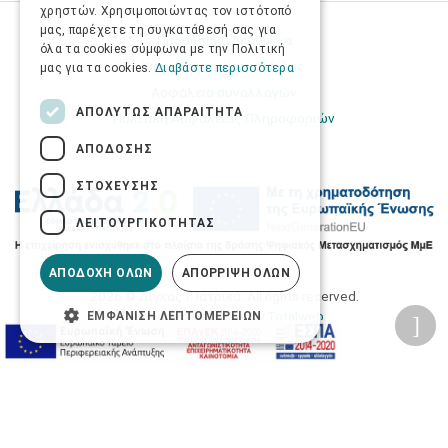
χρηστών. Χρησιμοποιώντας τον ιστότοπό
μας, παρέχετε τη συγκατάθεσή σας για
Προσωπικά δεδομένα
όλα τα cookies σύμφωνα με την Πολιτική
Όροι Χρήσης Ιστοσελίδας
μας για τα cookies.
Διαβάστε περισσότερα
Ασφάλεια συναλλαγών
ΑΠΟΛΎΤΩΣ ΑΠΑΡΑΊΤΗΤΑ
Πολιτική Ασφάλειας Πληροφοριών
ΑΠΌΔΟΣΗΣ
ΣΤΌΧΕΥΣΗΣ
ΛΕΙΤΟΥΡΓΙΚΌΤΗΤΑΣ
ΑΠΟΔΟΧΉ ΌΛΩΝ
ΑΠΌΡΡΙΨΗ ΌΛΩΝ
2026 © Δίγκας Γ. Ιατρικά. All rights reserved.
Developed with care by
Totalweb
.
ΕΜΦΆΝΙΣΗ ΛΕΠΤΟΜΕΡΕΙΏΝ
Προσβασιμότητα