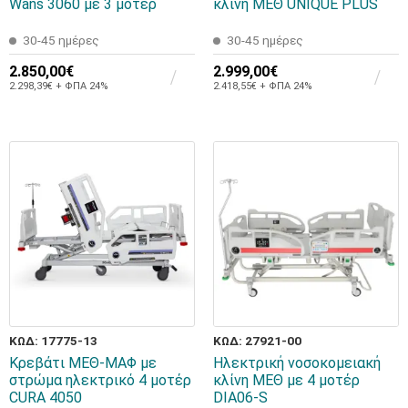
Wans 3060 με 3 μοτέρ
κλίνη ΜΕΘ UNIQUE PLUS
30-45 ημέρες
30-45 ημέρες
2.850,00€
2.999,00€
2.298,39€ + ΦΠΑ 24%
2.418,55€ + ΦΠΑ 24%
ΚΩΔ: 17775-13
ΚΩΔ: 27921-00
Κρεβάτι ΜΕΘ-ΜΑΦ με
Ηλεκτρική νοσοκομειακή
στρώμα ηλεκτρικό 4 μοτέρ
κλίνη ΜΕΘ με 4 μοτέρ
CURA 4050
DIA06-S