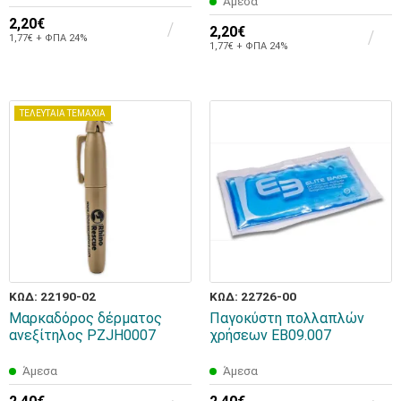
Άμεσα
2,20€
2,20€
1,77€ + ΦΠΑ 24%
1,77€ + ΦΠΑ 24%
ΤΕΛΕΥΤΑΙΑ ΤΕΜΑΧΙΑ
ΚΩΔ: 22190-02
ΚΩΔ: 22726-00
Μαρκαδόρος δέρματος
Παγοκύστη πολλαπλών
ανεξίτηλος PZJH0007
χρήσεων EB09.007
Άμεσα
Άμεσα