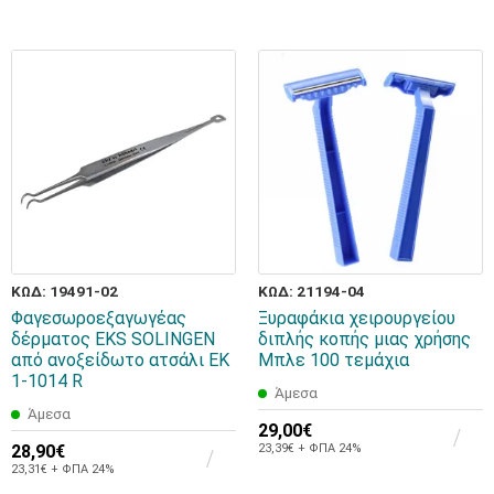
ΚΩΔ: 19491-02
ΚΩΔ: 21194-04
Φαγεσωροεξαγωγέας
Ξυραφάκια χειρουργείου
δέρματος EKS SOLINGEN
διπλής κοπής μιας χρήσης
από ανοξείδωτο ατσάλι EK
Μπλε 100 τεμάχια
1-1014 R
Άμεσα
Άμεσα
29,00€
28,90€
23,39€ + ΦΠΑ 24%
23,31€ + ΦΠΑ 24%