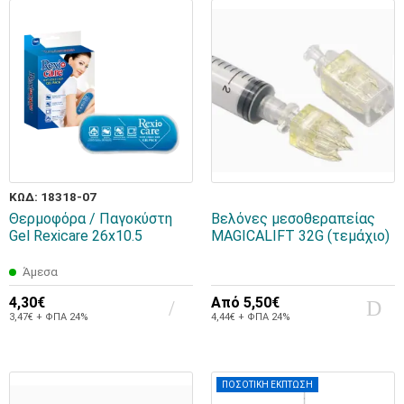
ΚΩΔ: 18318-07
Θερμοφόρα / Παγοκύστη
Βελόνες μεσοθεραπείας
Gel Rexicare 26x10.5
MAGICALIFT 32G (τεμάχιο)
Άμεσα
4,30€
Από
5,50€
3,47€ + ΦΠΑ 24%
4,44€ + ΦΠΑ 24%
ΠΟΣΟΤΙΚΗ ΕΚΠΤΩΣΗ