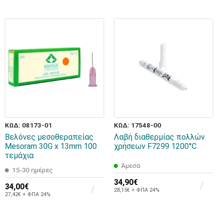
ΚΩΔ: 08173-01
ΚΩΔ: 17548-00
Βελόνες μεσοθεραπείας
Λαβή διαθερμίας πολλών
Mesoram 30G x 13mm 100
χρήσεων F7299 1200°C
τεμάχια
Άμεσα
15-30 ημέρες
34,90€
34,00€
28,15€ + ΦΠΑ 24%
27,42€ + ΦΠΑ 24%