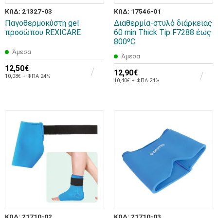
ΚΩΔ: 21327-03
ΚΩΔ: 17546-01
Παγοθερμοκύστη gel
Διαθερμία-στυλό διάρκειας
προσώπου REXICARE
60 min Thick Tip F7288 έως
800ºC
Άμεσα
Άμεσα
12,50€
12,90€
10,08€ + ΦΠΑ 24%
10,40€ + ΦΠΑ 24%
ΚΩΔ: 21710-02
ΚΩΔ: 21710-03