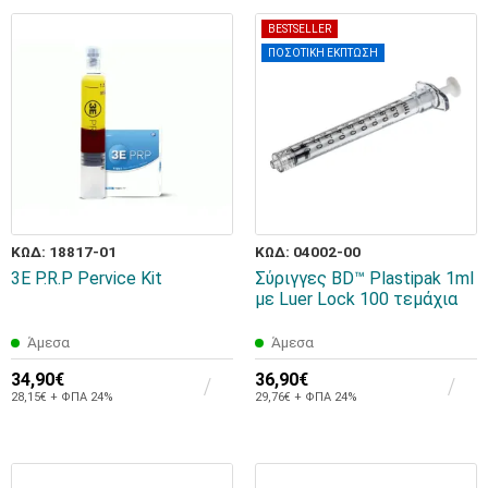
BESTSELLER
ΠΟΣΟΤΙΚΗ ΕΚΠΤΩΣΗ
ΚΩΔ: 18817-01
ΚΩΔ: 04002-00
3E Ρ.R.Ρ Pervice Kit
Σύριγγες BD™ Plastipak 1ml
με Luer Lock 100 τεμάχια
Άμεσα
Άμεσα
34,90€
36,90€
28,15€ + ΦΠΑ 24%
29,76€ + ΦΠΑ 24%