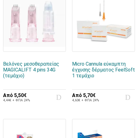
Βελόνες μεσοθεραπείας
Micro Cannula εύκαμπτη
MAGICALIFT 4 pins 34G
έγχυσης δέρματος FeelSoft
(τεμάχιο)
1 τεμάχιο
Από
5,50€
Από
5,70€
4,44€ + ΦΠΑ 24%
4,60€ + ΦΠΑ 24%