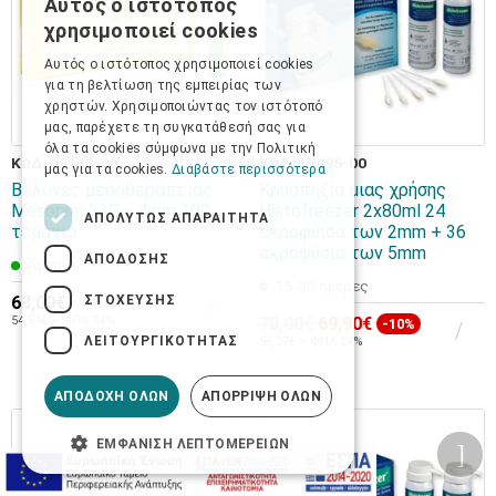
Αυτός ο ιστότοπος
GREEK
χρησιμοποιεί cookies
ENGLISH
Αυτός ο ιστότοπος χρησιμοποιεί cookies
για τη βελτίωση της εμπειρίας των
χρηστών. Χρησιμοποιώντας τον ιστότοπό
μας, παρέχετε τη συγκατάθεσή σας για
όλα τα cookies σύμφωνα με την Πολιτική
ΚΩΔ: 08143-00
ΚΩΔ: 17696-00
μας για τα cookies.
Διαβάστε περισσότερα
Βελόνες μεσοθεραπείας
Κρυοπηξία μιας χρήσης
Mesoram 33G x 4mm 100
Histofreezer 2x80ml 24
ΑΠΟΛΎΤΩΣ ΑΠΑΡΑΊΤΗΤΑ
τεμάχια
ακροφύισα των 2mm + 36
ακροφύσια των 5mm
ΑΠΌΔΟΣΗΣ
Άμεσα
15-30 ημέρες
ΣΤΌΧΕΥΣΗΣ
68,00€
54,84€ + ΦΠΑ 24%
78,00€
69,90€
-10%
ΛΕΙΤΟΥΡΓΙΚΌΤΗΤΑΣ
56,37€ + ΦΠΑ 24%
ΑΠΟΔΟΧΉ ΌΛΩΝ
ΑΠΌΡΡΙΨΗ ΌΛΩΝ
ΕΜΦΆΝΙΣΗ ΛΕΠΤΟΜΕΡΕΙΏΝ