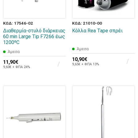
ΚΩΔ: 17546-02
ΚΩΔ: 21010-00
Διαθερμία-στυλό διάρκειας
Κόλλα Rea Tape σπρέι
60 min Large Tip F7266 έως
1200ºC
Άμεσα
Άμεσα
10,90€
11,90€
9,65€ + ΦΠΑ 13%
9,60€ + ΦΠΑ 24%