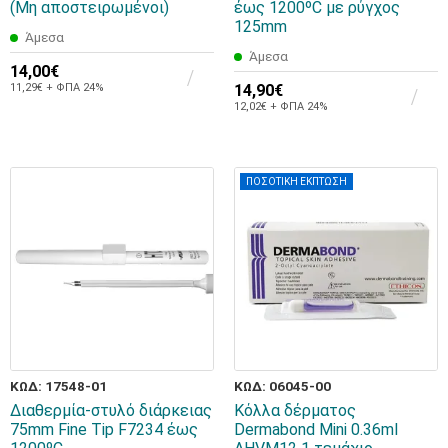
(Μη αποστειρωμένοι)
έως 1200ºC με ρύγχος
125mm
Άμεσα
Άμεσα
14,00€
11,29€ + ΦΠΑ 24%
14,90€
12,02€ + ΦΠΑ 24%
ΠΟΣΟΤΙΚΗ ΕΚΠΤΩΣΗ
ΚΩΔ: 17548-01
ΚΩΔ: 06045-00
Διαθερμία-στυλό διάρκειας
Κόλλα δέρματος
75mm Fine Tip F7234 έως
Dermabond Μini 0.36ml