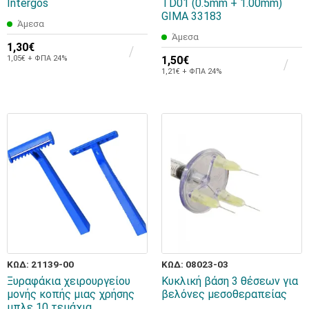
Intergos
TD01 (0.5mm + 1.00mm)
GIMA 33183
Άμεσα
Άμεσα
1,30€
1,05€ + ΦΠΑ 24%
1,50€
1,21€ + ΦΠΑ 24%
ΚΩΔ: 21139-00
ΚΩΔ: 08023-03
Ξυραφάκια χειρουργείου
Κυκλική βάση 3 θέσεων για
μονής κοπής μιας χρήσης
βελόνες μεσοθεραπείας
μπλε 10 τεμάχια