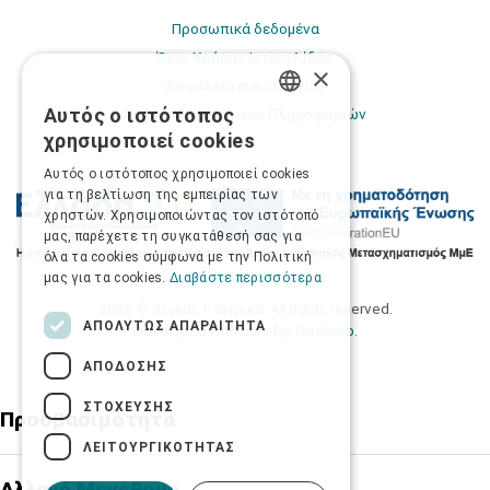
Προσωπικά δεδομένα
Όροι Χρήσης Ιστοσελίδας
×
Ασφάλεια συναλλαγών
Αυτός ο ιστότοπος
Πολιτική Ασφάλειας Πληροφοριών
GREEK
χρησιμοποιεί cookies
ENGLISH
Αυτός ο ιστότοπος χρησιμοποιεί cookies
για τη βελτίωση της εμπειρίας των
χρηστών. Χρησιμοποιώντας τον ιστότοπό
μας, παρέχετε τη συγκατάθεσή σας για
όλα τα cookies σύμφωνα με την Πολιτική
μας για τα cookies.
Διαβάστε περισσότερα
2026 © Δίγκας Γ. Ιατρικά. All rights reserved.
ΑΠΟΛΎΤΩΣ ΑΠΑΡΑΊΤΗΤΑ
Developed with care by
Totalweb
.
ΑΠΌΔΟΣΗΣ
ΣΤΌΧΕΥΣΗΣ
Προσβασιμότητα
ΛΕΙΤΟΥΡΓΙΚΌΤΗΤΑΣ
Αλλαγή Μεγέθους