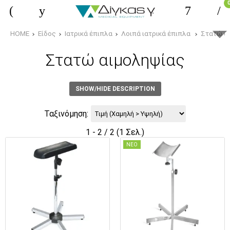
HOME
Είδος
Ιατρικά έπιπλα
Λοιπά ιατρικά έπιπλα
Στατώ α
Στατώ αιμοληψίας
SHOW/HIDE DESCRIPTION
Ταξινόμηση:
1 - 2 / 2 (1 Σελ.)
ΝΕΟ