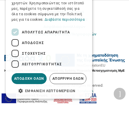
χρηστών. Χρησιμοποιώντας τον ιστότοπό
μας, παρέχετε τη συγκατάθεσή σας για
Προσωπικά δεδομένα
όλα τα cookies σύμφωνα με την Πολιτική
Όροι Χρήσης Ιστοσελίδας
μας για τα cookies.
Διαβάστε περισσότερα
Ασφάλεια συναλλαγών
ΑΠΟΛΎΤΩΣ ΑΠΑΡΑΊΤΗΤΑ
Πολιτική Ασφάλειας Πληροφοριών
ΑΠΌΔΟΣΗΣ
ΣΤΌΧΕΥΣΗΣ
ΛΕΙΤΟΥΡΓΙΚΌΤΗΤΑΣ
ΑΠΟΔΟΧΉ ΌΛΩΝ
ΑΠΌΡΡΙΨΗ ΌΛΩΝ
2026 © Δίγκας Γ. Ιατρικά. All rights reserved.
Developed with care by
Totalweb
.
ΕΜΦΆΝΙΣΗ ΛΕΠΤΟΜΕΡΕΙΏΝ
Προσβασιμότητα