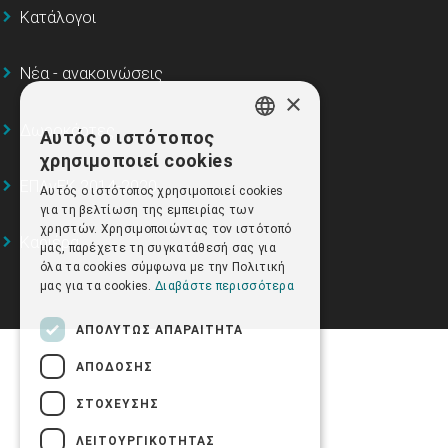
Κατάλογοι
Νέα - ανακοινώσεις
×
Δωροκάρτες
Αυτός ο ιστότοπος
GREEK
χρησιμοποιεί cookies
ENGLISH
ΕΠΑνΕΚ 2014-2020
Αυτός ο ιστότοπος χρησιμοποιεί cookies
για τη βελτίωση της εμπειρίας των
χρηστών. Χρησιμοποιώντας τον ιστότοπό
Καριέρα
μας, παρέχετε τη συγκατάθεσή σας για
όλα τα cookies σύμφωνα με την Πολιτική
μας για τα cookies.
Διαβάστε περισσότερα
ΑΠΟΛΎΤΩΣ ΑΠΑΡΑΊΤΗΤΑ
ΑΠΌΔΟΣΗΣ
ΣΤΌΧΕΥΣΗΣ
ΛΕΙΤΟΥΡΓΙΚΌΤΗΤΑΣ