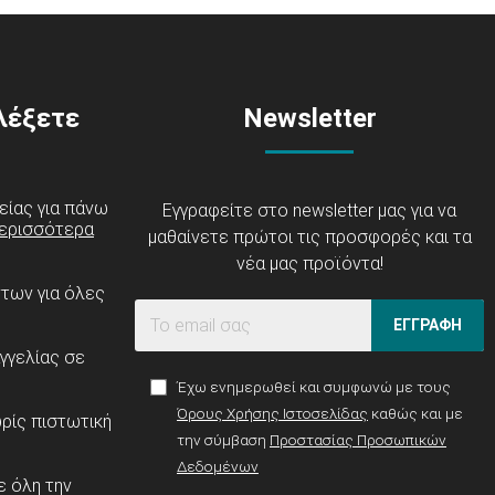
ιλέξετε
Newsletter
είας για πάνω
Εγγραφείτε στο newsletter μας για να
ερισσότερα
μαθαίνετε πρώτοι τις προσφορές και τα
νέα μας προϊόντα!
ντων για όλες
ΕΓΓΡΑΦΗ
γγελίας σε
Έχω ενημερωθεί και συμφωνώ με τους
Όρους Χρήσης Ιστοσελίδας
καθώς και με
ρίς πιστωτική
την σύμβαση
Προστασίας Προσωπικών
Δεδομένων
 όλη την