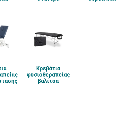
τια
Κρεβάτια
απείας
φυσιοθεραπείας
στασης
βαλίτσα