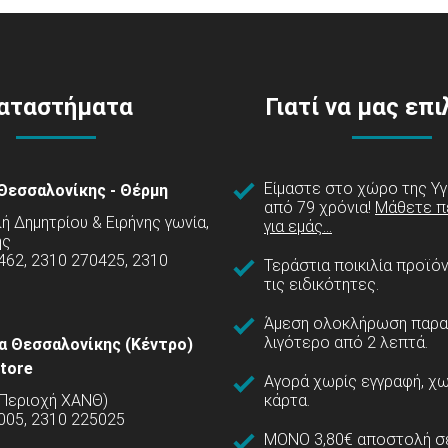
αταστήματα
Γιατί να μας επ
Είμαστε στο χώρο της Υγ
Θεσσαλονίκης - Θέρμη
από 79 χρόνια!
Μάθετε π
 Δημητρίου & Ειρήνης γωνία,
για εμάς...
ης
462, 2310 270425, 2310
Τεράστια ποικιλία προϊό
τις ειδικότητες.
Άμεση ολοκλήρωση παρα
λιγότερο από 2 λεπτά.
α Θεσσαλονίκης (Κέντρο)
tore
Αγορά χωρίς εγγραφή, χω
(Περιοχή ΧΑΝΘ)
κάρτα.
005, 2310 225025
ΜΟΝΟ 3,80€ αποστολή σε