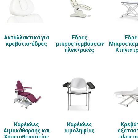
Ανταλλακτικά για
Έδρες
Έδρε
κρεβάτια-έδρες
μικροεπεμβάσεων
Μικροεπε
ηλεκτρικές
Κτηνιατ
Καρέκλες
Καρέκλες
Κρεβά
Αιμοκάθαρσης και
αιμοληψίας
εξετασ
Χημειοθεραπείας
ηλεκτρ