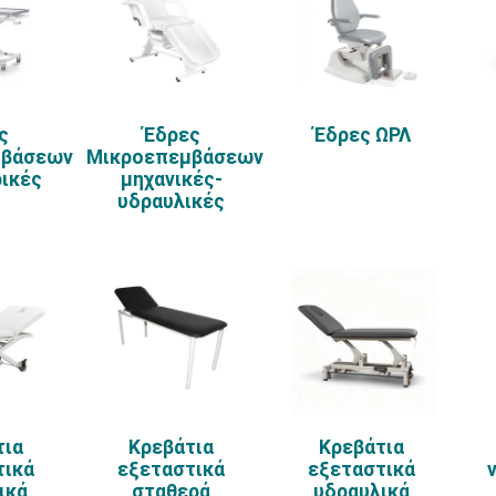
ς
Έδρες
Έδρες ΩΡΛ
μβάσεων
Μικροεπεμβάσεων
ρικές
μηχανικές-
υδραυλικές
τια
Κρεβάτια
Κρεβάτια
τικά
εξεταστικά
εξεταστικά
ικά
σταθερά
υδραυλικά