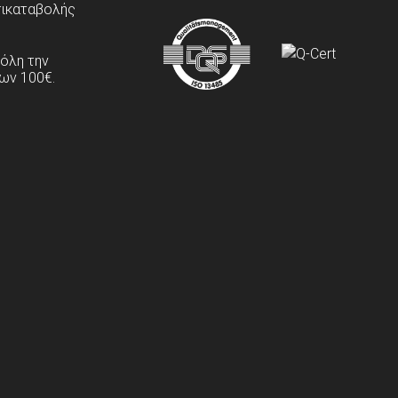
τικαταβολής
 όλη την
ων 100€.