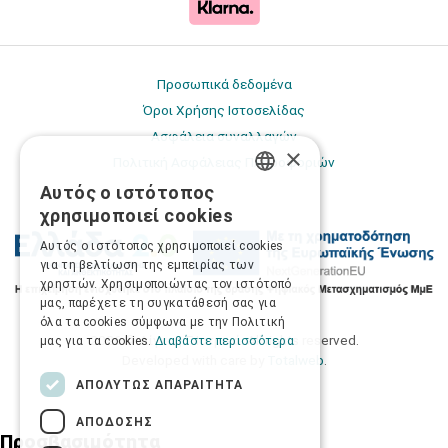
Προσωπικά δεδομένα
Όροι Χρήσης Ιστοσελίδας
Ασφάλεια συναλλαγών
×
Πολιτική Ασφάλειας Πληροφοριών
Αυτός ο ιστότοπος
GREEK
χρησιμοποιεί cookies
ENGLISH
Αυτός ο ιστότοπος χρησιμοποιεί cookies
για τη βελτίωση της εμπειρίας των
χρηστών. Χρησιμοποιώντας τον ιστότοπό
μας, παρέχετε τη συγκατάθεσή σας για
όλα τα cookies σύμφωνα με την Πολιτική
2026 © Δίγκας Γ. Ιατρικά. All rights reserved.
μας για τα cookies.
Διαβάστε περισσότερα
Developed with care by
Totalweb
.
ΑΠΟΛΎΤΩΣ ΑΠΑΡΑΊΤΗΤΑ
ΑΠΌΔΟΣΗΣ
Προσβασιμότητα