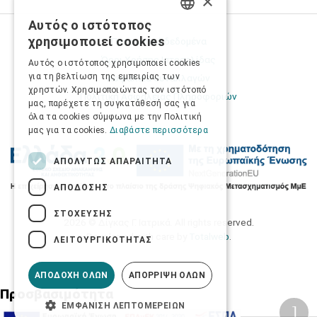
×
Αυτός ο ιστότοπος
GREEK
χρησιμοποιεί cookies
Προσωπικά δεδομένα
ENGLISH
Όροι Χρήσης Ιστοσελίδας
Αυτός ο ιστότοπος χρησιμοποιεί cookies
για τη βελτίωση της εμπειρίας των
Ασφάλεια συναλλαγών
χρηστών. Χρησιμοποιώντας τον ιστότοπό
Πολιτική Ασφάλειας Πληροφοριών
μας, παρέχετε τη συγκατάθεσή σας για
όλα τα cookies σύμφωνα με την Πολιτική
μας για τα cookies.
Διαβάστε περισσότερα
ΑΠΟΛΎΤΩΣ ΑΠΑΡΑΊΤΗΤΑ
ΑΠΌΔΟΣΗΣ
ΣΤΌΧΕΥΣΗΣ
2026 © Δίγκας Γ. Ιατρικά. All rights reserved.
Developed with care by
Totalweb
.
ΛΕΙΤΟΥΡΓΙΚΌΤΗΤΑΣ
ΑΠΟΔΟΧΉ ΌΛΩΝ
ΑΠΌΡΡΙΨΗ ΌΛΩΝ
Προσβασιμότητα
ΕΜΦΆΝΙΣΗ ΛΕΠΤΟΜΕΡΕΙΏΝ