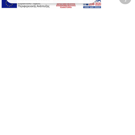
Αλλαγή Μεγέθους
A-
A+
A
Αλλαγή Γραμματοσειράς
Αλλαγή Χρώματος