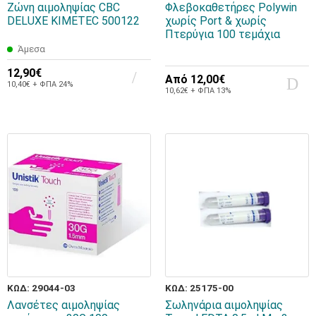
Ζώνη αιμοληψίας CBC
Φλεβοκαθετήρες Polywin
DELUXE KIMETEC 500122
χωρίς Port & χωρίς
Πτερύγια 100 τεμάχια
Άμεσα
12,90€
Από
12,00€
10,40€ + ΦΠΑ 24%
10,62€ + ΦΠΑ 13%
ΚΩΔ: 29044-03
ΚΩΔ: 25175-00
Λανσέτες αιμοληψίας
Σωληνάρια αιμοληψίας