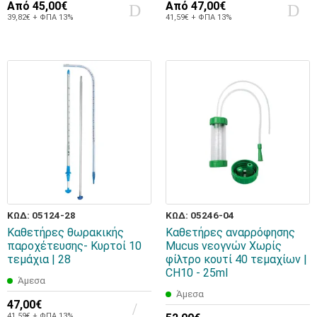
Από
45,00€
Από
47,00€
39,82€ + ΦΠΑ 13%
41,59€ + ΦΠΑ 13%
ΚΩΔ: 05124-28
ΚΩΔ: 05246-04
Καθετήρες θωρακικής
Καθετήρες αναρρόφησης
παροχέτευσης- Κυρτοί 10
Mucus νεογνών Χωρίς
τεμάχια | 28
φίλτρο κουτί 40 τεμαχίων |
CH10 - 25ml
Άμεσα
Άμεσα
47,00€
41,59€ + ΦΠΑ 13%