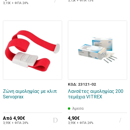
3,72€ + ΦΠΑ 13%
3,15€ + ΦΠΑ 24%
ΚΩΔ: 23121-02
Ζώνη αιμοληψίας με κλιπ
Λανσέτες αιμοληψίας 200
Servoprax
τεμάχια VITREX
Άμεσα
Από
4,90€
4,90€
3,95€ + ΦΠΑ 24%
3,95€ + ΦΠΑ 24%