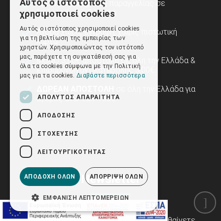
Αυτός ο ιστότοπος
Άμεση ολοκλήρωση παραγγελίας σε
GREEK
λιγότερο από 2 λεπτά.
χρησιμοποιεί cookies
ENGLISH
Αυτός ο ιστότοπος χρησιμοποιεί cookies
Αγορά χωρίς εγγραφή, χωρίς πιστωτική
για τη βελτίωση της εμπειρίας των
κάρτα.
χρηστών. Χρησιμοποιώντας τον ιστότοπό
μας, παρέχετε τη συγκατάθεσή σας για
ΜΟΝΟ 3,80€ αποστολή σε όλη την Ελλάδα &
όλα τα cookies σύμφωνα με την Πολιτική
επιβάρυνση αντικαταβολής 3,00€.
μας για τα cookies.
Διαβάστε περισσότερα
ΔΩΡΕΑΝ ΑΠΟΣΤΟΛΗ
σε όλη την Ελλάδα για
ΑΠΟΛΎΤΩΣ ΑΠΑΡΑΊΤΗΤΑ
αγορές άνω των 100€.
ΑΠΌΔΟΣΗΣ
ΣΤΌΧΕΥΣΗΣ
ΛΕΙΤΟΥΡΓΙΚΌΤΗΤΑΣ
Newsletter
ΑΠΟΔΟΧΉ ΌΛΩΝ
ΑΠΌΡΡΙΨΗ ΌΛΩΝ
ΕΜΦΆΝΙΣΗ ΛΕΠΤΟΜΕΡΕΙΏΝ
Εγγραφείτε στο newsletter μας για να μαθαίνετε