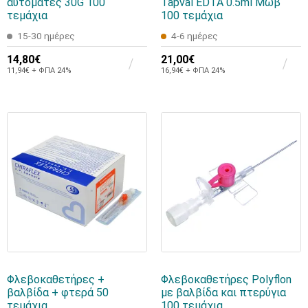
αυτόματες 30G 100
Tapval EDTA 0.5ml Μωβ
τεμάχια
100 τεμάχια
15-30 ημέρες
4-6 ημέρες
14,80€
21,00€
11,94€ + ΦΠΑ 24%
16,94€ + ΦΠΑ 24%
Φλεβοκαθετήρες +
Φλεβοκαθετήρες Polyflon
βαλβίδα + φτερά 50
με βαλβίδα και πτερύγια
τεμάχια
100 τεμάχια