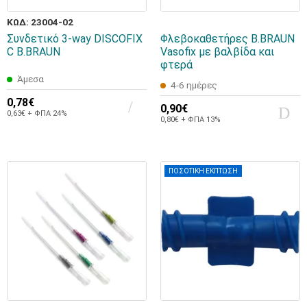
ΚΩΔ: 23004-02
Συνδετικό 3-way DISCOFIX
Φλεβοκαθετήρες B.BRAUN
C B.BRAUN
Vasofix με βαλβίδα και
φτερά
Άμεσα
4-6 ημέρες
0,78€
0,90€
0,63€ + ΦΠΑ 24%
0,80€ + ΦΠΑ 13%
ΠΟΣΟΤΙΚΗ ΕΚΠΤΩΣΗ