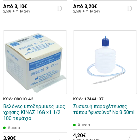
Από
3,10€
Από
3,20€
2,50€ + ΦΠΑ 24%
2,58€ + ΦΠΑ 24%
ΚΩΔ: 08010-42
ΚΩΔ: 17444-07
Βελόνες υποδερμικές μιας
Συσκευή παροχέτευσης
χρήσης ΚΙΝΑΣ 16G x1 1/2
τύπου "φυσούνα" No.8 50ml
100 τεμάχια
Άμεσα
Άμεσα
4,20€
3,90€