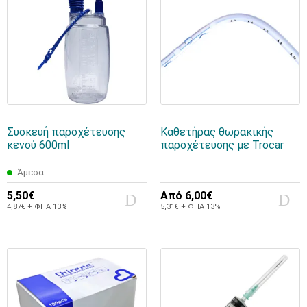
Συσκευή παροχέτευσης
Καθετήρας θωρακικής
κενού 600ml
παροχέτευσης με Trocar
Άμεσα
5,50€
Από
6,00€
4,87€ + ΦΠΑ 13%
5,31€ + ΦΠΑ 13%