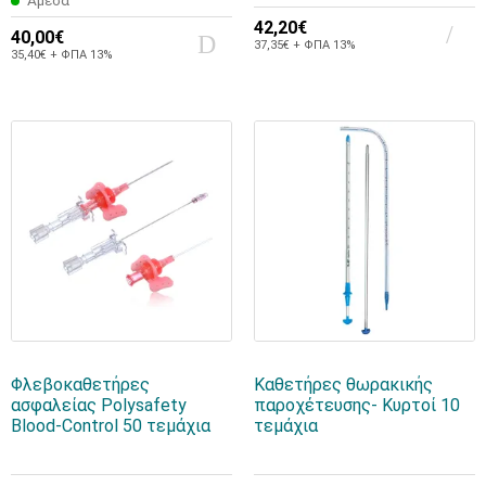
Άμεσα
42,20€
40,00€
37,35€ + ΦΠΑ 13%
35,40€ + ΦΠΑ 13%
Φλεβοκαθετήρες
Καθετήρες θωρακικής
ασφαλείας Polysafety
παροχέτευσης- Κυρτοί 10
Blood-Control 50 τεμάχια
τεμάχια