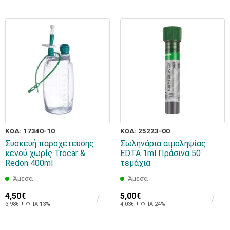
ΚΩΔ: 17340-10
ΚΩΔ: 25223-00
Συσκευή παροχέτευσης
Σωληνάρια αιμοληψίας
κενού χωρίς Trocar &
EDTA 1ml Πράσινα 50
Redon 400ml
τεμάχια
Άμεσα
Άμεσα
4,50€
5,00€
3,98€ + ΦΠΑ 13%
4,03€ + ΦΠΑ 24%