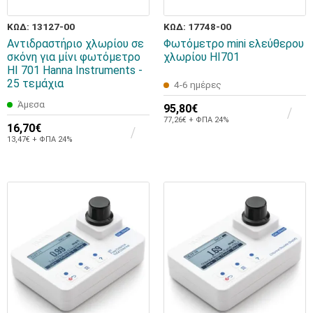
ΚΩΔ: 13127-00
ΚΩΔ: 17748-00
Αντιδραστήριο χλωρίου σε
Φωτόμετρο mini ελεύθερου
σκόνη για μίνι φωτόμετρο
χλωρίου HI701
HI 701 Hanna Instruments -
25 τεμάχια
4-6 ημέρες
Άμεσα
95,80€
77,26€ + ΦΠΑ 24%
16,70€
13,47€ + ΦΠΑ 24%