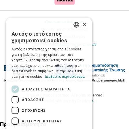
Προσωπικά δεδομένα
×
Όροι Χρήσης Ιστοσελίδας
Αυτός ο ιστότοπος
GREEK
Ασφάλεια συναλλαγών
χρησιμοποιεί cookies
Πολιτική Ασφάλειας Πληροφοριών
ENGLISH
Αυτός ο ιστότοπος χρησιμοποιεί cookies
για τη βελτίωση της εμπειρίας των
χρηστών. Χρησιμοποιώντας τον ιστότοπό
μας, παρέχετε τη συγκατάθεσή σας για
όλα τα cookies σύμφωνα με την Πολιτική
μας για τα cookies.
Διαβάστε περισσότερα
ΑΠΟΛΎΤΩΣ ΑΠΑΡΑΊΤΗΤΑ
2026 © Δίγκας Γ. Ιατρικά. All rights reserved.
ΑΠΌΔΟΣΗΣ
Developed with care by
Totalweb
.
ΣΤΌΧΕΥΣΗΣ
ΛΕΙΤΟΥΡΓΙΚΌΤΗΤΑΣ
Προσβασιμότητα