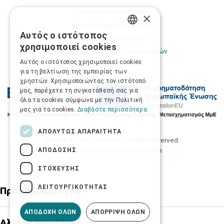
Προσωπικά δεδομένα
×
Όροι Χρήσης Ιστοσελίδας
Αυτός ο ιστότοπος
Ασφάλεια συναλλαγών
GREEK
χρησιμοποιεί cookies
Πολιτική Ασφάλειας Πληροφοριών
ENGLISH
Αυτός ο ιστότοπος χρησιμοποιεί cookies
για τη βελτίωση της εμπειρίας των
χρηστών. Χρησιμοποιώντας τον ιστότοπό
μας, παρέχετε τη συγκατάθεσή σας για
όλα τα cookies σύμφωνα με την Πολιτική
μας για τα cookies.
Διαβάστε περισσότερα
ΑΠΟΛΎΤΩΣ ΑΠΑΡΑΊΤΗΤΑ
2026 © Δίγκας Γ. Ιατρικά. All rights reserved.
Developed with care by
Totalweb
.
ΑΠΌΔΟΣΗΣ
ΣΤΌΧΕΥΣΗΣ
ΛΕΙΤΟΥΡΓΙΚΌΤΗΤΑΣ
Προσβασιμότητα
ΑΠΟΔΟΧΉ ΌΛΩΝ
ΑΠΌΡΡΙΨΗ ΌΛΩΝ
Αλλαγή Μεγέθους