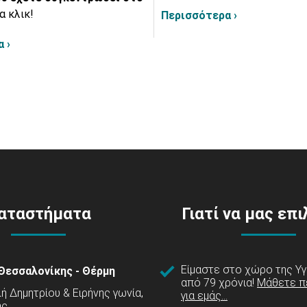
α κλικ!
Περισσότερα ›
 ›
αταστήματα
Γιατί να μας επ
Είμαστε στο χώρο της Υγ
Θεσσαλονίκης - Θέρμη
από 79 χρόνια!
Μάθετε π
 Δημητρίου & Ειρήνης γωνία,
για εμάς...
ης