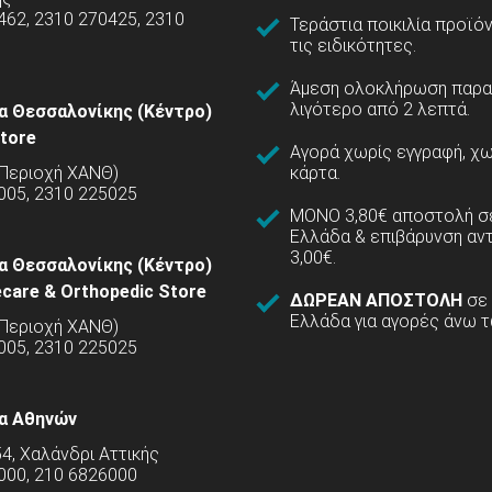
462, 2310 270425, 2310
Τεράστια ποικιλία προϊό
τις ειδικότητες.
Άμεση ολοκλήρωση παρα
λιγότερο από 2 λεπτά.
α Θεσσαλονίκης (Κέντρο)
tore
Αγορά χωρίς εγγραφή, χω
(Περιοχή ΧΑΝΘ)
κάρτα.
005, 2310 225025
ΜΟΝΟ 3,80€ αποστολή σε
Ελλάδα & επιβάρυνση αν
3,00€.
α Θεσσαλονίκης (Κέντρο)
care & Orthopedic Store
ΔΩΡΕΑΝ ΑΠΟΣΤΟΛΗ
σε
Ελλάδα για αγορές άνω τ
(Περιοχή ΧΑΝΘ)
5005, 2310 225025
α Αθηνών
54, Χαλάνδρι Αττικής
000, 210 6826000