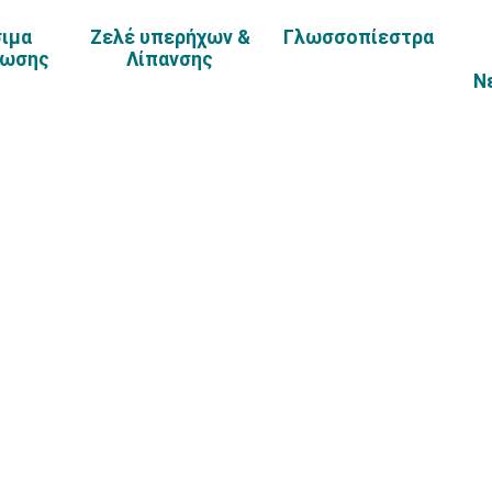
ιμα
Ζελέ υπερήχων &
Γλωσσοπίεστρα
ρωσης
Λίπανσης
Ν