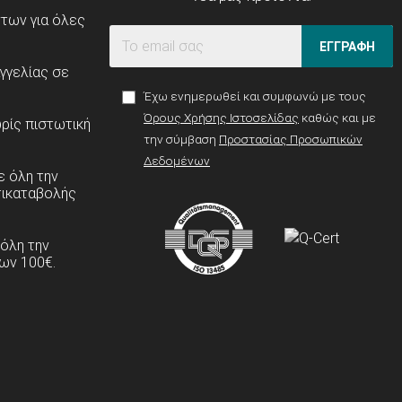
ντων για όλες
ΕΓΓΡΑΦΗ
γγελίας σε
Έχω ενημερωθεί και συμφωνώ με τους
Όρους Χρήσης Ιστοσελίδας
καθώς και με
ρίς πιστωτική
την σύμβαση
Προστασίας Προσωπικών
Δεδομένων
 όλη την
τικαταβολής
 όλη την
ων 100€.