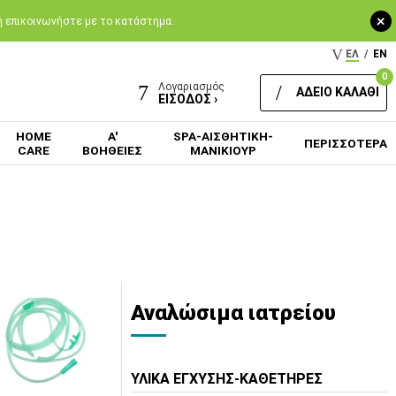
+
 ή επικοινωνήστε με το κατάστημα.
ΕΛ
/
EN
0
Λογαριασμός
ΑΔΕΙΟ ΚΑΛΑΘΙ
ΕΙΣΟΔΟΣ ›
HOME
Α'
SPA-ΑΙΣΘΗΤΙΚΗ-
ΠΕΡΙΣΣΟΤΕΡΑ
CARE
ΒΟΗΘΕΙΕΣ
ΜΑΝΙΚΙΟΥΡ
ο
Αναλώσιμα ιατρείου
ΥΛΙΚΑ ΕΓΧΥΣΗΣ-ΚΑΘΕΤΗΡΕΣ