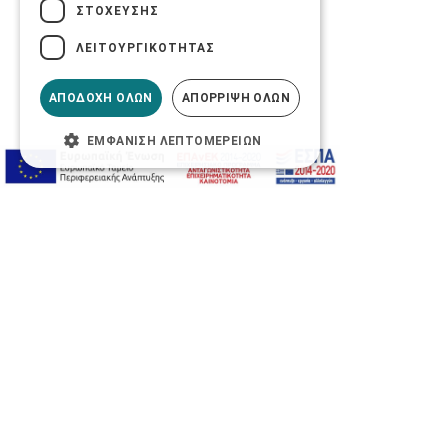
ΣΤΌΧΕΥΣΗΣ
ΛΕΙΤΟΥΡΓΙΚΌΤΗΤΑΣ
ΑΠΟΔΟΧΉ ΌΛΩΝ
ΑΠΌΡΡΙΨΗ ΌΛΩΝ
ΕΜΦΆΝΙΣΗ ΛΕΠΤΟΜΕΡΕΙΏΝ
Προσβασιμότητα
Αλλαγή Μεγέθους
A-
A+
A
Αλλαγή Γραμματοσειράς
Αλλαγή Χρώματος