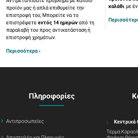
Αντιμετωπίσατε πρόβλημα με κάποιο
καλάθι
με έν
προϊόν μας ή απλά επιθυμείτε την
επιστροφή του; Μπορείτε να το
Περισσότερα
επιστρέψετε
εντός 14 ημερών
από τη
παραλαβή του προς αντικατάσταση ή
επιστροφή χρημάτων.
Περισσότερα ›
Πληροφορίες
Κ
Αντιπροσωπείες
Κεντρικά 
Τέρμα Καραολή
Αποστολές και Πληρωμές
Φράγμα Θέρμ