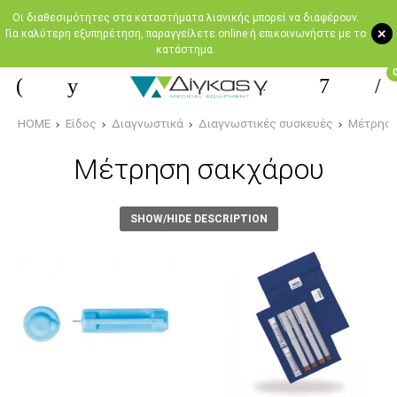
Oι διαθεσιμότητες στα καταστήματα λιανικής μπορεί να διαφέρουν.
+
Για καλύτερη εξυπηρέτηση, παραγγείλετε online ή επικοινωνήστε με το
κατάστημα.
HOME
Είδος
Διαγνωστικά
Διαγνωστικές συσκευές
Μέτρηση
Μέτρηση σακχάρου
SHOW/HIDE DESCRIPTION