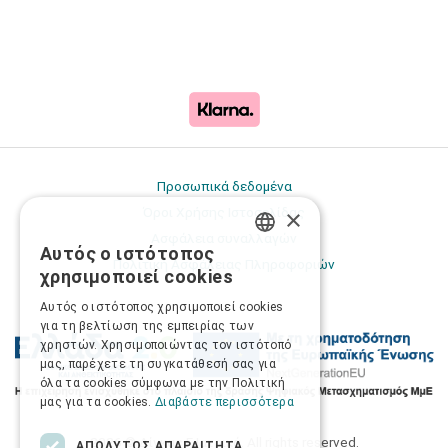
Προσωπικά δεδομένα
×
Όροι Χρήσης Ιστοσελίδας
Ασφάλεια συναλλαγών
Αυτός ο ιστότοπος
GREEK
Πολιτική Ασφάλειας Πληροφοριών
χρησιμοποιεί cookies
ENGLISH
Αυτός ο ιστότοπος χρησιμοποιεί cookies
για τη βελτίωση της εμπειρίας των
χρηστών. Χρησιμοποιώντας τον ιστότοπό
μας, παρέχετε τη συγκατάθεσή σας για
όλα τα cookies σύμφωνα με την Πολιτική
μας για τα cookies.
Διαβάστε περισσότερα
2026 © Δίγκας Γ. Ιατρικά. All rights reserved.
ΑΠΟΛΎΤΩΣ ΑΠΑΡΑΊΤΗΤΑ