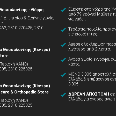
Είμαστε στο χώρο της Υγ
Θεσσαλονίκης - Θέρμη
από 79 χρόνια!
Μάθετε π
 Δημητρίου & Ειρήνης γωνία,
για εμάς...
ης
462, 2310 270425, 2310
Τεράστια ποικιλία προϊό
τις ειδικότητες.
Άμεση ολοκλήρωση παρα
λιγότερο από 2 λεπτά.
α Θεσσαλονίκης (Κέντρο)
tore
Αγορά χωρίς εγγραφή, χω
(Περιοχή ΧΑΝΘ)
κάρτα.
005, 2310 225025
ΜΟΝΟ 3,80€ αποστολή σε
Ελλάδα & επιβάρυνση αν
3,00€.
α Θεσσαλονίκης (Κέντρο)
care & Orthopedic Store
ΔΩΡΕΑΝ ΑΠΟΣΤΟΛΗ
σε
Ελλάδα για αγορές άνω τ
(Περιοχή ΧΑΝΘ)
5005, 2310 225025