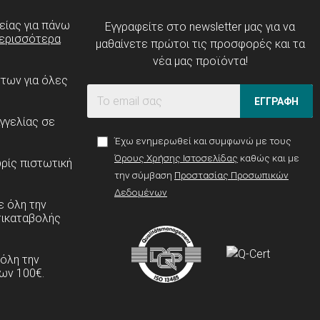
είας για πάνω
Εγγραφείτε στο newsletter μας για να
ερισσότερα
μαθαίνετε πρώτοι τις προσφορές και τα
νέα μας προϊόντα!
ντων για όλες
ΕΓΓΡΑΦΗ
γγελίας σε
Έχω ενημερωθεί και συμφωνώ με τους
Όρους Χρήσης Ιστοσελίδας
καθώς και με
ρίς πιστωτική
την σύμβαση
Προστασίας Προσωπικών
Δεδομένων
 όλη την
τικαταβολής
 όλη την
ων 100€.