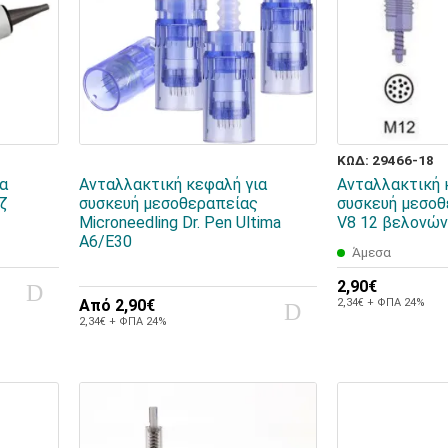
ΚΩΔ: 29466-18
ια
Ανταλλακτική κεφαλή για
Ανταλλακτική 
άζ
συσκευή μεσοθεραπείας
συσκευή μεσοθ
Microneedling Dr. Pen Ultima
V8 12 βελονών
A6/E30
Άμεσα
2,90€
Από
2,90€
2,34€ + ΦΠΑ 24%
2,34€ + ΦΠΑ 24%