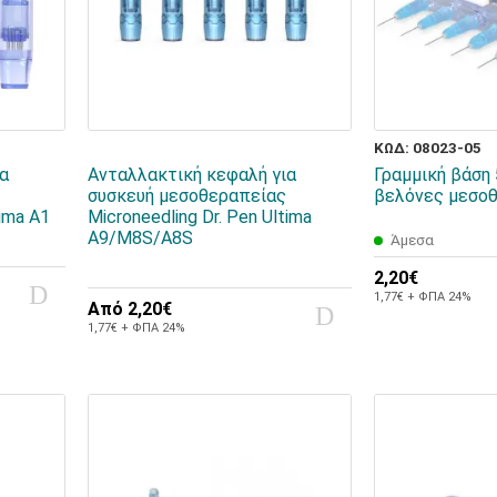
ΚΩΔ: 08023-05
ια
Ανταλλακτική κεφαλή για
Γραμμική βάση 
συσκευή μεσοθεραπείας
βελόνες μεσο
tima A1
Microneedling Dr. Pen Ultima
A9/M8S/A8S
Άμεσα
2,20€
1,77€ + ΦΠΑ 24%
Από
2,20€
1,77€ + ΦΠΑ 24%