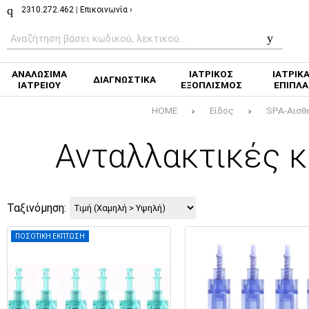
2310.272.462
|
Επικοινωνία ›
ΑΝΑΛΩΣΙΜΑ
ΙΑΤΡΙΚΟΣ
ΙΑΤΡΙΚ
ΔΙΑΓΝΩΣΤΙΚΑ
ΙΑΤΡΕΙΟΥ
ΕΞΟΠΛΙΣΜΟΣ
ΕΠΙΠΛΑ
HOME
Είδος
SPA-Αισθ
Ανταλλακτικές 
Ταξινόμηση:
ΠΟΣΟΤΙΚΗ ΕΚΠΤΩΣΗ