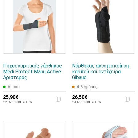
Πηχεοκαρπικός νάρθηκας
Νάρθηκας ακινητοποίηση
Medi Protect Manu Active
καρπού και αντίχειρα
Αριστερός
Gibaud
Άμεσα
4-6 ημέρες
25,90€
26,50€
22,92€ + ΦΠΑ 13%
23,45€ + ΦΠΑ 13%