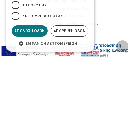
Προσωπικά δεδομένα
ΣΤΌΧΕΥΣΗΣ
Όροι Χρήσης Ιστοσελίδας
Ασφάλεια συναλλαγών
ΛΕΙΤΟΥΡΓΙΚΌΤΗΤΑΣ
Πολιτική Ασφάλειας Πληροφοριών
ΑΠΟΔΟΧΉ ΌΛΩΝ
ΑΠΌΡΡΙΨΗ ΌΛΩΝ
ΕΜΦΆΝΙΣΗ ΛΕΠΤΟΜΕΡΕΙΏΝ
2026 © Δίγκας Γ. Ιατρικά. All rights reserved.
Developed with care by
Totalweb
.
Προσβασιμότητα
Αλλαγή Μεγέθους