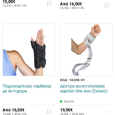
15,00€
Από
16,00€
13,27€ + ΦΠΑ 13%
14,16€ + ΦΠΑ 13%
ΚΩΔ: 14206-01
Πηχεοκαρπικός νάρθηκας
Δέστρα ακινητοποίησης
με Αντίχειρα
καρπού One size (ζεύγος)
Άμεσα
Από
16,50€
19,90€
14,60€ + ΦΠΑ 13%
16,05€ + ΦΠΑ 24%