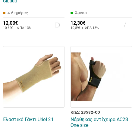
Gibaud
4-6 ημέρες
Άμεσα
12,00€
12,30€
10,62€ + ΦΠΑ 13%
10,89€ + ΦΠΑ 13%
ΚΩΔ: 23582-00
Ελαστικό Γάντι Uriel 21
Νάρθηκας αντίχειρα AC28
One size