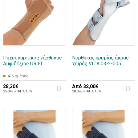
Πηχεοκαρπικός νάρθηκας
Νάρθηκας ηρεμίας άκρας
Αμφιδέξιος URIEL
χειρός VITA 03-2-005
4-6 ημέρες
28,30€
Από
32,00€
25,04€ + ΦΠΑ 13%
28,32€ + ΦΠΑ 13%