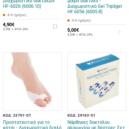
Διαχωριστικό δακτύλων
μικρό δάκτυλο -
HF-6026 (6006.10)
Διαχωριστικό Gel Tripligel
HF 6056 (6005.8)
4-6 ημέρες
4-6 ημέρες
4,90€
3,95€ + ΦΠΑ 24%
5,00€
4,03€ + ΦΠΑ 24%
ΚΩΔ: 23791-07
ΚΩΔ: 29143-01
Προστατευτικό για το
Νάρθηκες δακτύλου
κότσι - Διαχωριστικό διπλό
αλουμινίου με δέστρες Σετ