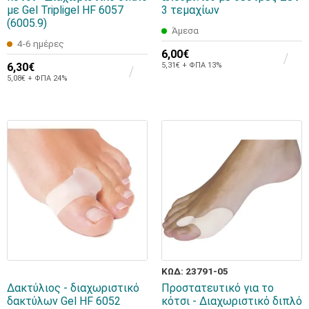
με Gel Tripligel HF 6057
3 τεμαχίων
(6005.9)
Άμεσα
4-6 ημέρες
6,00€
6,30€
5,31€ + ΦΠΑ 13%
5,08€ + ΦΠΑ 24%
ΚΩΔ: 23791-05
Δακτύλιος - διαχωριστικό
Προστατευτικό για το
δακτύλων Gel HF 6052
κότσι - Διαχωριστικό διπλό