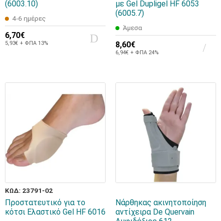
(6003.10)
με Gel Dupligel HF 6053
(6005.7)
4-6 ημέρες
Άμεσα
6,70€
5,93€ + ΦΠΑ 13%
8,60€
6,94€ + ΦΠΑ 24%
ΚΩΔ: 23791-02
Προστατευτικό για το
Νάρθηκας ακινητοποίηση
κότσι Ελαστικό Gel HF 6016
αντίχειρα De Quervain