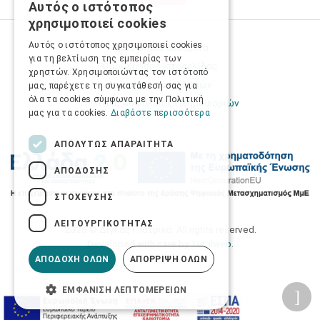
Αυτός ο ιστότοπος
GREEK
χρησιμοποιεί cookies
ENGLISH
Αυτός ο ιστότοπος χρησιμοποιεί cookies
Προσωπικά δεδομένα
για τη βελτίωση της εμπειρίας των
Όροι Χρήσης Ιστοσελίδας
χρηστών. Χρησιμοποιώντας τον ιστότοπό
Ασφάλεια συναλλαγών
μας, παρέχετε τη συγκατάθεσή σας για
όλα τα cookies σύμφωνα με την Πολιτική
Πολιτική Ασφάλειας Πληροφοριών
μας για τα cookies.
Διαβάστε περισσότερα
ΑΠΟΛΎΤΩΣ ΑΠΑΡΑΊΤΗΤΑ
ΑΠΌΔΟΣΗΣ
ΣΤΌΧΕΥΣΗΣ
ΛΕΙΤΟΥΡΓΙΚΌΤΗΤΑΣ
2026 © Δίγκας Γ. Ιατρικά. All rights reserved.
Developed with care by
Totalweb
.
ΑΠΟΔΟΧΉ ΌΛΩΝ
ΑΠΌΡΡΙΨΗ ΌΛΩΝ
ΕΜΦΆΝΙΣΗ ΛΕΠΤΟΜΕΡΕΙΏΝ
Προσβασιμότητα