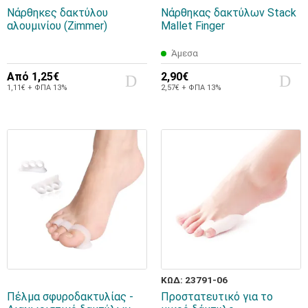
Νάρθηκες δακτύλου
Νάρθηκας δακτύλων Stack
αλουμινίου (Zimmer)
Mallet Finger
Άμεσα
Από
1,25€
2,90€
1,11€ + ΦΠΑ 13%
2,57€ + ΦΠΑ 13%
ΚΩΔ: 23791-06
Πέλμα σφυροδακτυλίας -
Προστατευτικό για το