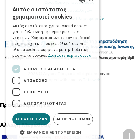
Όροι Χρήσης Ιστοσελίδας
Αυτός ο ιστότοπος
Ασφάλεια συναλλαγών
GREEK
χρησιμοποιεί cookies
Πολιτική Ασφάλειας Πληροφοριών
ENGLISH
Αυτός ο ιστότοπος χρησιμοποιεί cookies
για τη βελτίωση της εμπειρίας των
χρηστών. Χρησιμοποιώντας τον ιστότοπό
μας, παρέχετε τη συγκατάθεσή σας για
όλα τα cookies σύμφωνα με την Πολιτική
μας για τα cookies.
Διαβάστε περισσότερα
ΑΠΟΛΎΤΩΣ ΑΠΑΡΑΊΤΗΤΑ
2026 © Δίγκας Γ. Ιατρικά. All rights reserved.
Developed with care by
Totalweb
.
ΑΠΌΔΟΣΗΣ
ΣΤΌΧΕΥΣΗΣ
ΛΕΙΤΟΥΡΓΙΚΌΤΗΤΑΣ
Προσβασιμότητα
ΑΠΟΔΟΧΉ ΌΛΩΝ
ΑΠΌΡΡΙΨΗ ΌΛΩΝ
Αλλαγή Μεγέθους
ΕΜΦΆΝΙΣΗ ΛΕΠΤΟΜΕΡΕΙΏΝ