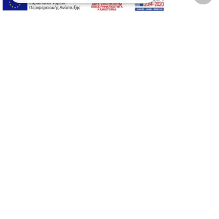
A-
A+
A
Αλλαγή Γραμματοσειράς
Αλλαγή Χρώματος
Υπογράμμιση συνδέσμων