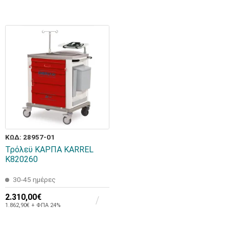
ΚΩΔ: 28957-01
Τρόλεϋ ΚΑΡΠΑ KARREL
K820260
30-45 ημέρες
2.310,00€
1.862,90€ + ΦΠΑ 24%