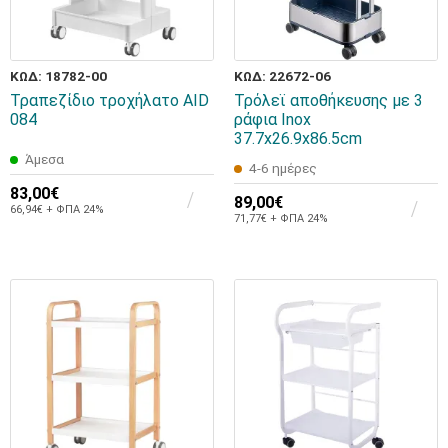
ΚΩΔ: 18782-00
ΚΩΔ: 22672-06
Τραπεζίδιο τροχήλατο AID
Τρόλεϊ αποθήκευσης με 3
084
ράφια Inox
37.7x26.9x86.5cm
Άμεσα
4-6 ημέρες
83,00€
89,00€
66,94€ + ΦΠΑ 24%
71,77€ + ΦΠΑ 24%