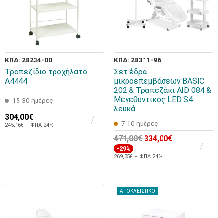
ΚΩΔ: 28234-00
ΚΩΔ: 28311-96
Τραπεζίδιο τροχήλατο
Σετ έδρα
A4444
μικροεπεμβάσεων BASIC
202 & Τραπεζάκι AID 084 &
Μεγεθυντικός LED S4
15-30 ημέρες
λευκά
304,00€
7-10 ημέρες
245,16€ + ΦΠΑ 24%
471,00€
334,00€
-29%
269,35€ + ΦΠΑ 24%
ΑΠΟΚΛΕΙΣΤΙΚΟ