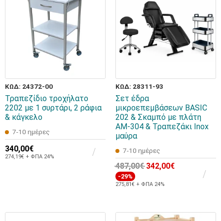
ΚΩΔ: 24372-00
ΚΩΔ: 28311-93
Τραπεζίδιο τροχήλατο
Σετ έδρα
2202 με 1 συρτάρι, 2 ράφια
μικροεπεμβάσεων BASIC
& κάγκελο
202 & Σκαμπό με πλάτη
AM-304 & Τραπεζάκι Inox
7-10 ημέρες
μαύρα
340,00€
7-10 ημέρες
274,19€ + ΦΠΑ 24%
487,00€
342,00€
-29%
275,81€ + ΦΠΑ 24%