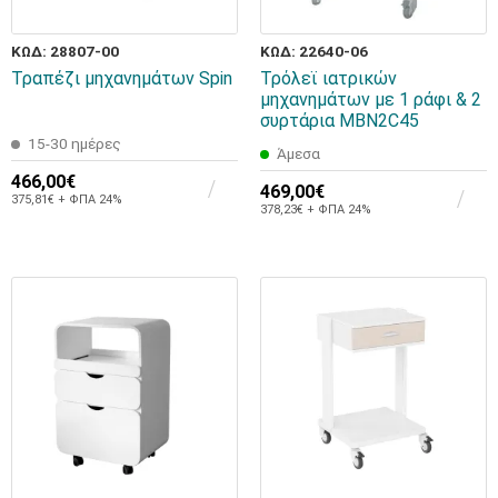
ΚΩΔ: 28807-00
ΚΩΔ: 22640-06
Τραπέζι μηχανημάτων Spin
Τρόλεϊ ιατρικών
μηχανημάτων με 1 ράφι & 2
συρτάρια MBN2C45
15-30 ημέρες
Άμεσα
466,00€
469,00€
375,81€ + ΦΠΑ 24%
378,23€ + ΦΠΑ 24%