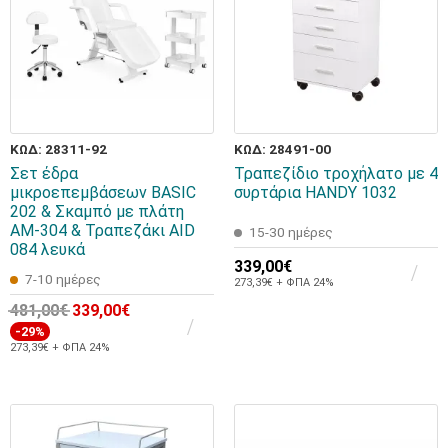
ΚΩΔ: 28311-92
ΚΩΔ: 28491-00
Σετ έδρα
Τραπεζίδιο τροχήλατο με 4
μικροεπεμβάσεων BASIC
συρτάρια HANDY 1032
202 & Σκαμπό με πλάτη
AM-304 & Τραπεζάκι AID
15-30 ημέρες
084 λευκά
339,00€
7-10 ημέρες
273,39€ + ΦΠΑ 24%
481,00€
339,00€
-29%
273,39€ + ΦΠΑ 24%