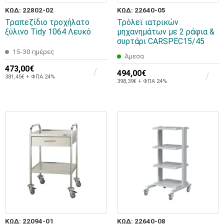
ΚΩΔ: 22802-02
ΚΩΔ: 22640-05
Τραπεζίδιο τροχήλατο
Τρόλεϊ ιατρικών
ξύλινο Tidy 1064 Λευκό
μηχανημάτων με 2 ράφια &
συρτάρι CARSPEC15/45
15-30 ημέρες
Άμεσα
473,00€
494,00€
381,45€ + ΦΠΑ 24%
398,39€ + ΦΠΑ 24%
ΚΩΔ: 22094-01
ΚΩΔ: 22640-08