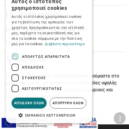
Αυτός ο ιστότοπος
GREEK
χρησιμοποιεί cookies
ENGLISH
Δωρεάν Αποστολή
Αυτός ο ιστότοπος χρησιμοποιεί cookies
για τη βελτίωση της εμπειρίας των
χρηστών. Χρησιμοποιώντας τον ιστότοπό
Σε όλη την Ελλάδα από 100€ και άνω!
μας, παρέχετε τη συγκατάθεσή σας για
όλα τα cookies σύμφωνα με την Πολιτική
Περισσότερα ›
μας για τα cookies.
Διαβάστε περισσότερα
ΑΠΟΛΎΤΩΣ ΑΠΑΡΑΊΤΗΤΑ
Από το 1947
ΑΠΌΔΟΣΗΣ
Πάνω από
79 χρόνια
τώρα δραστηριοποιούμαστε στο
ΣΤΌΧΕΥΣΗΣ
χώρο της υγείας, με προϊόντα και υπηρεσίες υψηλής
ΛΕΙΤΟΥΡΓΙΚΌΤΗΤΑΣ
ποιότητας, από τους μεγαλύτερους εγχώριους και
διεθνείς οίκους προϊόντων υγείας!
ΑΠΟΔΟΧΉ ΌΛΩΝ
ΑΠΌΡΡΙΨΗ ΌΛΩΝ
Περισσότερα για εμάς ›
ΕΜΦΆΝΙΣΗ ΛΕΠΤΟΜΕΡΕΙΏΝ