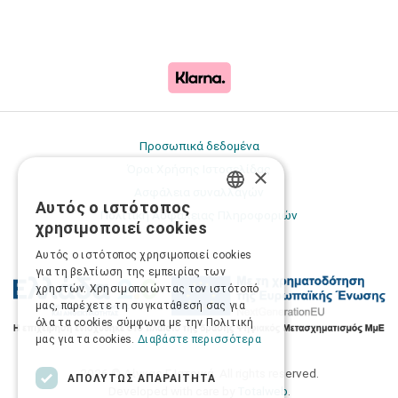
Προσωπικά δεδομένα
Όροι Χρήσης Ιστοσελίδας
×
Ασφάλεια συναλλαγών
Αυτός ο ιστότοπος
GREEK
Πολιτική Ασφάλειας Πληροφοριών
χρησιμοποιεί cookies
ENGLISH
Αυτός ο ιστότοπος χρησιμοποιεί cookies
για τη βελτίωση της εμπειρίας των
χρηστών. Χρησιμοποιώντας τον ιστότοπό
μας, παρέχετε τη συγκατάθεσή σας για
όλα τα cookies σύμφωνα με την Πολιτική
μας για τα cookies.
Διαβάστε περισσότερα
2026 © Δίγκας Γ. Ιατρικά. All rights reserved.
ΑΠΟΛΎΤΩΣ ΑΠΑΡΑΊΤΗΤΑ
Developed with care by
Totalweb
.