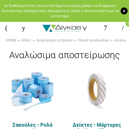
Oι διαθεσιμότητες στα καταστήματα λιανικής μπορεί να διαφέρουν.
+
Για καλύτερη εξυπηρέτηση, παραγγείλετε online ή επικοινωνήστε με το
κατάστημα.
HOME
Είδος
Αναλώσιμα ιατρείου
Γενικό αναλώσιμο
Αναλώσ
Αναλώσιμα αποστείρωσης
Σακούλες - Ρολά
Δείκτες - Μάρτυρες