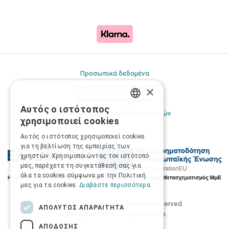
Προσωπικά δεδομένα
Όροι Χρήσης Ιστοσελίδας
×
Ασφάλεια συναλλαγών
Αυτός ο ιστότοπος
GREEK
Πολιτική Ασφάλειας Πληροφοριών
χρησιμοποιεί cookies
ENGLISH
Αυτός ο ιστότοπος χρησιμοποιεί cookies
για τη βελτίωση της εμπειρίας των
χρηστών. Χρησιμοποιώντας τον ιστότοπό
μας, παρέχετε τη συγκατάθεσή σας για
όλα τα cookies σύμφωνα με την Πολιτική
μας για τα cookies.
Διαβάστε περισσότερα
2026 © Δίγκας Γ. Ιατρικά. All rights reserved.
ΑΠΟΛΎΤΩΣ ΑΠΑΡΑΊΤΗΤΑ
Developed with care by
Totalweb
.
ΑΠΌΔΟΣΗΣ