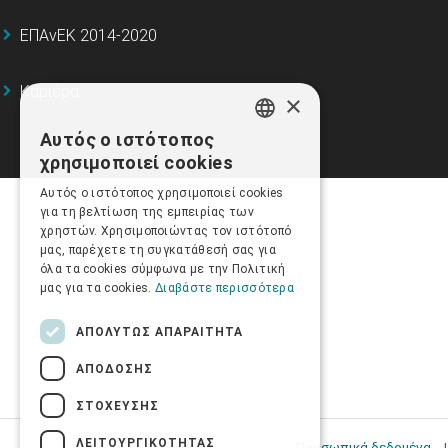
ΕΠΑνΕΚ 2014-2020
Καριέρα
×
Αυτός ο ιστότοπος
GREEK
χρησιμοποιεί cookies
ENGLISH
Αυτός ο ιστότοπος χρησιμοποιεί cookies
για τη βελτίωση της εμπειρίας των
χρηστών. Χρησιμοποιώντας τον ιστότοπό
μας, παρέχετε τη συγκατάθεσή σας για
όλα τα cookies σύμφωνα με την Πολιτική
μας για τα cookies.
Διαβάστε περισσότερα
ΑΠΟΛΎΤΩΣ ΑΠΑΡΑΊΤΗΤΑ
ΑΠΌΔΟΣΗΣ
ΣΤΌΧΕΥΣΗΣ
ΛΕΙΤΟΥΡΓΙΚΌΤΗΤΑΣ
Προσωπικά δεδομένα