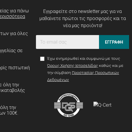
είας για πάνω
Εγγραφείτε στο newsletter μας για να
ερισσότερα
μαθαίνετε πρώτοι τις προσφορές και τα
νέα μας προϊόντα!
ντων για όλες
ΕΓΓΡΑΦΗ
γγελίας σε
Έχω ενημερωθεί και συμφωνώ με τους
Όρους Χρήσης Ιστοσελίδας
καθώς και με
ρίς πιστωτική
την σύμβαση
Προστασίας Προσωπικών
Δεδομένων
 όλη την
τικαταβολής
 όλη την
ων 100€.