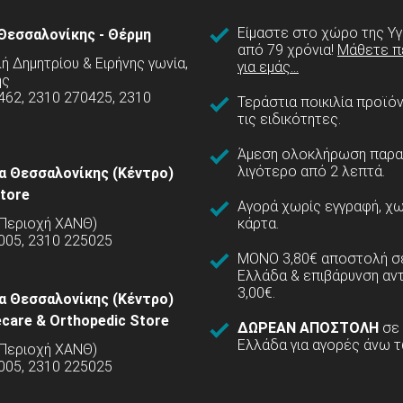
Είμαστε στο χώρο της Υγ
Θεσσαλονίκης - Θέρμη
από 79 χρόνια!
Μάθετε π
 Δημητρίου & Ειρήνης γωνία,
για εμάς...
ης
462, 2310 270425, 2310
Τεράστια ποικιλία προϊό
τις ειδικότητες.
Άμεση ολοκλήρωση παρα
λιγότερο από 2 λεπτά.
α Θεσσαλονίκης (Κέντρο)
tore
Αγορά χωρίς εγγραφή, χω
(Περιοχή ΧΑΝΘ)
κάρτα.
005, 2310 225025
ΜΟΝΟ 3,80€ αποστολή σε
Ελλάδα & επιβάρυνση αν
3,00€.
α Θεσσαλονίκης (Κέντρο)
care & Orthopedic Store
ΔΩΡΕΑΝ ΑΠΟΣΤΟΛΗ
σε
Ελλάδα για αγορές άνω τ
(Περιοχή ΧΑΝΘ)
5005, 2310 225025