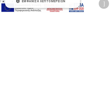
ΕΜΦΆΝΙΣΗ ΛΕΠΤΟΜΕΡΕΙΏΝ
A-
A+
A
Αλλαγή Γραμματοσειράς
Αλλαγή Χρώματος
Υπογράμμιση συνδέσμων
Ασπρόμαυρες Εικόνες