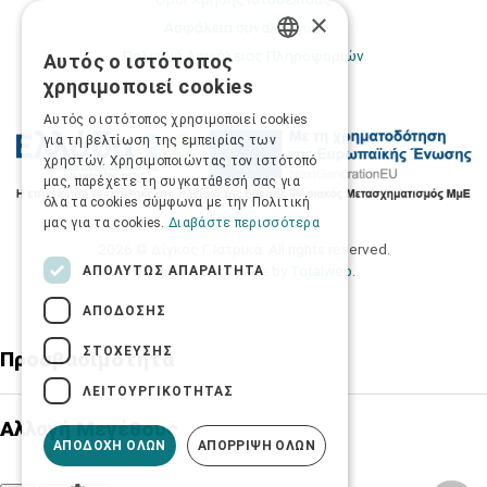
×
Ασφάλεια συναλλαγών
Πολιτική Ασφάλειας Πληροφοριών
Αυτός ο ιστότοπος
GREEK
χρησιμοποιεί cookies
ENGLISH
Αυτός ο ιστότοπος χρησιμοποιεί cookies
για τη βελτίωση της εμπειρίας των
χρηστών. Χρησιμοποιώντας τον ιστότοπό
μας, παρέχετε τη συγκατάθεσή σας για
όλα τα cookies σύμφωνα με την Πολιτική
μας για τα cookies.
Διαβάστε περισσότερα
2026 © Δίγκας Γ. Ιατρικά. All rights reserved.
Developed with care by
Totalweb
.
ΑΠΟΛΎΤΩΣ ΑΠΑΡΑΊΤΗΤΑ
ΑΠΌΔΟΣΗΣ
ΣΤΌΧΕΥΣΗΣ
Προσβασιμότητα
ΛΕΙΤΟΥΡΓΙΚΌΤΗΤΑΣ
Αλλαγή Μεγέθους
ΑΠΟΔΟΧΉ ΌΛΩΝ
ΑΠΌΡΡΙΨΗ ΌΛΩΝ