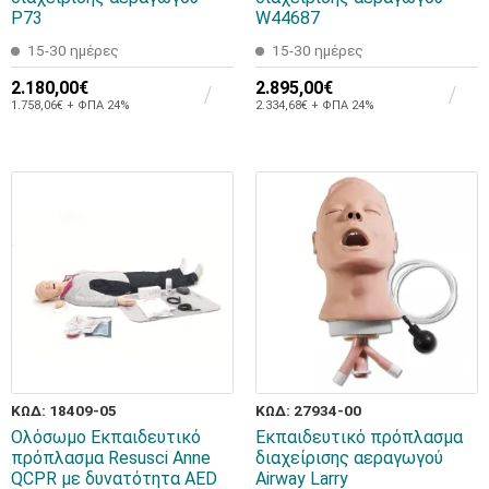
P73
W44687
15-30 ημέρες
15-30 ημέρες
2.180,00€
2.895,00€
1.758,06€ + ΦΠΑ 24%
2.334,68€ + ΦΠΑ 24%
ΚΩΔ: 18409-05
ΚΩΔ: 27934-00
Ολόσωμο Εκπαιδευτικό
Εκπαιδευτικό πρόπλασμα
πρόπλασμα Resusci Anne
διαχείρισης αεραγωγού
QCPR με δυνατότητα AED
Airway Larry