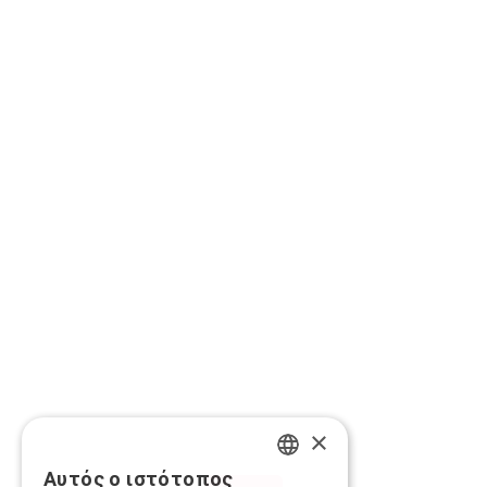
×
Αυτός ο ιστότοπος
GREEK