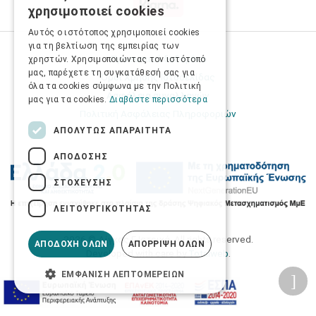
χρησιμοποιεί cookies
ENGLISH
Αυτός ο ιστότοπος χρησιμοποιεί cookies
για τη βελτίωση της εμπειρίας των
Προσωπικά δεδομένα
χρηστών. Χρησιμοποιώντας τον ιστότοπό
μας, παρέχετε τη συγκατάθεσή σας για
Όροι Χρήσης Ιστοσελίδας
όλα τα cookies σύμφωνα με την Πολιτική
Ασφάλεια συναλλαγών
μας για τα cookies.
Διαβάστε περισσότερα
Πολιτική Ασφάλειας Πληροφοριών
ΑΠΟΛΎΤΩΣ ΑΠΑΡΑΊΤΗΤΑ
ΑΠΌΔΟΣΗΣ
ΣΤΌΧΕΥΣΗΣ
ΛΕΙΤΟΥΡΓΙΚΌΤΗΤΑΣ
2026 © Δίγκας Γ. Ιατρικά. All rights reserved.
ΑΠΟΔΟΧΉ ΌΛΩΝ
ΑΠΌΡΡΙΨΗ ΌΛΩΝ
Developed with care by
Totalweb
.
ΕΜΦΆΝΙΣΗ ΛΕΠΤΟΜΕΡΕΙΏΝ
Προσβασιμότητα