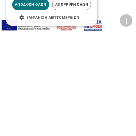
ΑΠΟΔΟΧΉ ΌΛΩΝ
ΑΠΌΡΡΙΨΗ ΌΛΩΝ
ΕΜΦΆΝΙΣΗ ΛΕΠΤΟΜΕΡΕΙΏΝ
Προσωπικά δεδομένα
Όροι Χρήσης Ιστοσελίδας
Ασφάλεια συναλλαγών
Πολιτική Ασφάλειας Πληροφοριών
2026 © Δίγκας Γ. Ιατρικά. All rights reserved.
Developed with care by
Totalweb
.