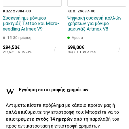
ΚΩΔ: 27384-00
ΚΩΔ: 29687-00
Συσκευή ημι-μόνιμου
Ψηφιακή συσκευή πολλών
μακιγιάζ Τattoo και Μicro-
χρήσεων για μόνιμο
needling Artmex V9
μακιγιάζ Artmex V8
15-30 ημέρες
Άμεσα
294,50€
699,00€
237,50€ + ΦΠΑ 24%
563,71€ + ΦΠΑ 24%
Εγγύηση επιστροφής χρημάτων
Αντιμετωπίσατε πρόβλημα με κάποιο προϊόν μας ή
απλά επιθυμείτε την επιστροφή του; Μπορείτε να το
επιστρέψετε
εντός 14 ημερών
από τη παραλαβή του
προς αντικατάσταση ή επιστροφή χρημάτων.