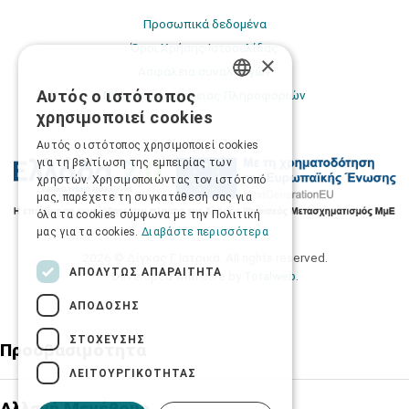
Προσωπικά δεδομένα
Όροι Χρήσης Ιστοσελίδας
×
Ασφάλεια συναλλαγών
Αυτός ο ιστότοπος
Πολιτική Ασφάλειας Πληροφοριών
GREEK
χρησιμοποιεί cookies
ENGLISH
Αυτός ο ιστότοπος χρησιμοποιεί cookies
για τη βελτίωση της εμπειρίας των
χρηστών. Χρησιμοποιώντας τον ιστότοπό
μας, παρέχετε τη συγκατάθεσή σας για
όλα τα cookies σύμφωνα με την Πολιτική
μας για τα cookies.
Διαβάστε περισσότερα
2026 © Δίγκας Γ. Ιατρικά. All rights reserved.
ΑΠΟΛΎΤΩΣ ΑΠΑΡΑΊΤΗΤΑ
Developed with care by
Totalweb
.
ΑΠΌΔΟΣΗΣ
ΣΤΌΧΕΥΣΗΣ
Προσβασιμότητα
ΛΕΙΤΟΥΡΓΙΚΌΤΗΤΑΣ
Αλλαγή Μεγέθους