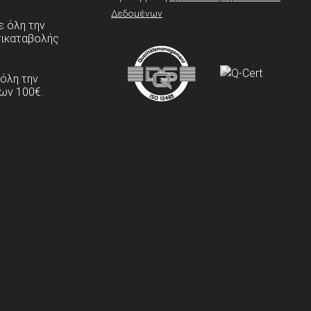
Δεδομένων
 όλη την
τικαταβολής
 όλη την
ων 100€.