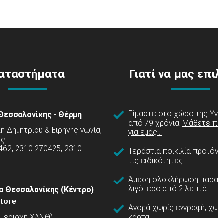
αταστήματα
Γιατί να μας επ
Είμαστε στο χώρο της Υγ
Θεσσαλονίκης - Θέρμη
από 79 χρόνια!
Μάθετε π
 Δημητρίου & Ειρήνης γωνία,
για εμάς...
ης
462, 2310 270425, 2310
Τεράστια ποικιλία προϊό
τις ειδικότητες.
Άμεση ολοκλήρωση παρα
λιγότερο από 2 λεπτά.
α Θεσσαλονίκης (Κέντρο)
tore
Αγορά χωρίς εγγραφή, χω
(Περιοχή ΧΑΝΘ)
κάρτα.