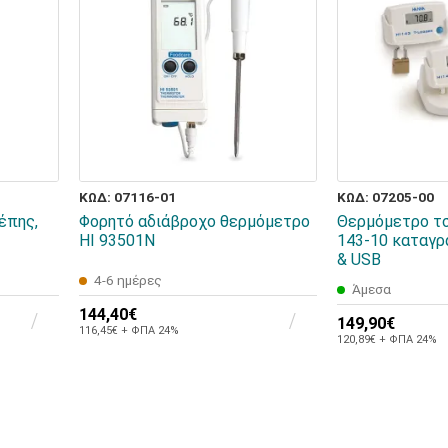
ΚΩΔ: 07116-01
ΚΩΔ: 07205-00
έπης,
Φορητό αδιάβροχο θερμόμετρο
Θερμόμετρο τ
HI 93501N
143-10 καταγρ
& USB
4-6 ημέρες
Άμεσα
144,40€
149,90€
116,45€ + ΦΠΑ 24%
120,89€ + ΦΠΑ 24%