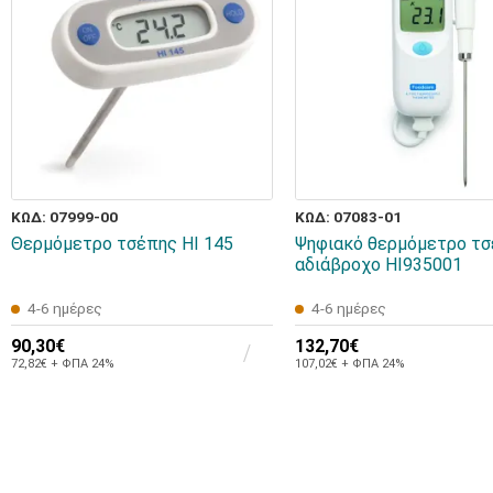
ΚΩΔ: 07999-00
ΚΩΔ: 07083-01
Θερμόμετρο τσέπης HI 145
Ψηφιακό θερμόμετρο τσ
αδιάβροχο HI935001
4-6 ημέρες
4-6 ημέρες
90,30€
132,70€
72,82€ + ΦΠΑ 24%
107,02€ + ΦΠΑ 24%