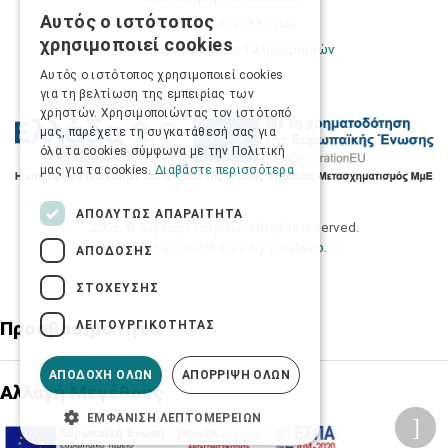
Αυτός ο ιστότοπος
Ασφάλεια συναλλαγών
GREEK
χρησιμοποιεί cookies
Πολιτική Ασφάλειας Πληροφοριών
ENGLISH
Αυτός ο ιστότοπος χρησιμοποιεί cookies
για τη βελτίωση της εμπειρίας των
χρηστών. Χρησιμοποιώντας τον ιστότοπό
μας, παρέχετε τη συγκατάθεσή σας για
όλα τα cookies σύμφωνα με την Πολιτική
μας για τα cookies.
Διαβάστε περισσότερα
ΑΠΟΛΎΤΩΣ ΑΠΑΡΑΊΤΗΤΑ
2026 © Δίγκας Γ. Ιατρικά. All rights reserved.
Developed with care by
Totalweb
.
ΑΠΌΔΟΣΗΣ
ΣΤΌΧΕΥΣΗΣ
Προσβασιμότητα
ΛΕΙΤΟΥΡΓΙΚΌΤΗΤΑΣ
ΑΠΟΔΟΧΉ ΌΛΩΝ
ΑΠΌΡΡΙΨΗ ΌΛΩΝ
Αλλαγή Μεγέθους
ΕΜΦΆΝΙΣΗ ΛΕΠΤΟΜΕΡΕΙΏΝ