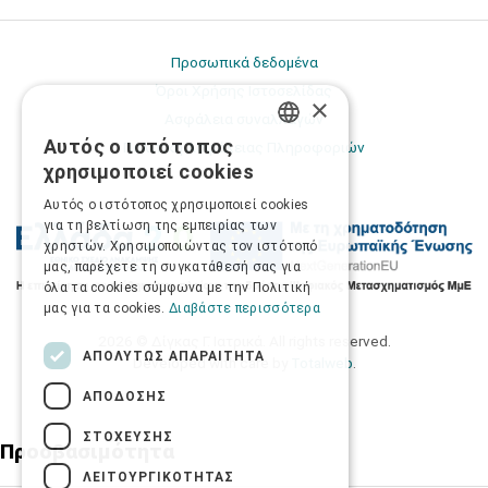
Προσωπικά δεδομένα
Όροι Χρήσης Ιστοσελίδας
×
Ασφάλεια συναλλαγών
Αυτός ο ιστότοπος
Πολιτική Ασφάλειας Πληροφοριών
GREEK
χρησιμοποιεί cookies
ENGLISH
Αυτός ο ιστότοπος χρησιμοποιεί cookies
για τη βελτίωση της εμπειρίας των
χρηστών. Χρησιμοποιώντας τον ιστότοπό
μας, παρέχετε τη συγκατάθεσή σας για
όλα τα cookies σύμφωνα με την Πολιτική
μας για τα cookies.
Διαβάστε περισσότερα
2026 © Δίγκας Γ. Ιατρικά. All rights reserved.
ΑΠΟΛΎΤΩΣ ΑΠΑΡΑΊΤΗΤΑ
Developed with care by
Totalweb
.
ΑΠΌΔΟΣΗΣ
ΣΤΌΧΕΥΣΗΣ
Προσβασιμότητα
ΛΕΙΤΟΥΡΓΙΚΌΤΗΤΑΣ