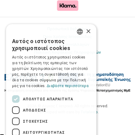
×
Προσωπικά δεδομένα
Όροι Χρήσης Ιστοσελίδας
Αυτός ο ιστότοπος
GREEK
Ασφάλεια συναλλαγών
χρησιμοποιεί cookies
Πολιτική Ασφάλειας Πληροφοριών
ENGLISH
Αυτός ο ιστότοπος χρησιμοποιεί cookies
για τη βελτίωση της εμπειρίας των
χρηστών. Χρησιμοποιώντας τον ιστότοπό
μας, παρέχετε τη συγκατάθεσή σας για
όλα τα cookies σύμφωνα με την Πολιτική
μας για τα cookies.
Διαβάστε περισσότερα
ΑΠΟΛΎΤΩΣ ΑΠΑΡΑΊΤΗΤΑ
2026 © Δίγκας Γ. Ιατρικά. All rights reserved.
ΑΠΌΔΟΣΗΣ
Developed with care by
Totalweb
.
ΣΤΌΧΕΥΣΗΣ
ΛΕΙΤΟΥΡΓΙΚΌΤΗΤΑΣ