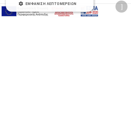
ΕΜΦΆΝΙΣΗ ΛΕΠΤΟΜΕΡΕΙΏΝ
Προσωπικά δεδομένα
Όροι Χρήσης Ιστοσελίδας
Ασφάλεια συναλλαγών
Πολιτική Ασφάλειας Πληροφοριών
2026 © Δίγκας Γ. Ιατρικά. All rights reserved.
Developed with care by
Totalweb
.
Προσβασιμότητα