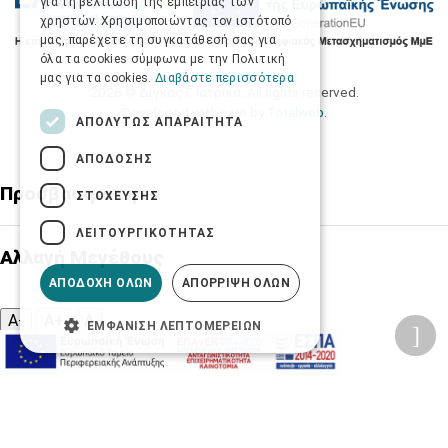
για τη βελτίωση της εμπειρίας των
χρηστών. Χρησιμοποιώντας τον ιστότοπό
μας, παρέχετε τη συγκατάθεσή σας για
όλα τα cookies σύμφωνα με την Πολιτική
μας για τα cookies.
Διαβάστε περισσότερα
2026 © Δίγκας Γ. Ιατρικά. All rights reserved.
Developed with care by
Totalweb
.
ΑΠΟΛΎΤΩΣ ΑΠΑΡΑΊΤΗΤΑ
ΑΠΌΔΟΣΗΣ
Προσβασιμότητα
ΣΤΌΧΕΥΣΗΣ
ΛΕΙΤΟΥΡΓΙΚΌΤΗΤΑΣ
Αλλαγή Μεγέθους
ΑΠΟΔΟΧΉ ΌΛΩΝ
ΑΠΌΡΡΙΨΗ ΌΛΩΝ
A-
A+
A
ΕΜΦΆΝΙΣΗ ΛΕΠΤΟΜΕΡΕΙΏΝ
Αλλαγή Γραμματοσειράς
Αλλαγή Χρώματος