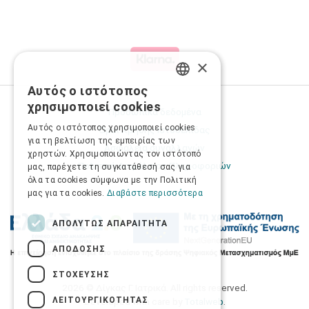
×
Αυτός ο ιστότοπος
GREEK
χρησιμοποιεί cookies
Προσωπικά δεδομένα
ENGLISH
Αυτός ο ιστότοπος χρησιμοποιεί cookies
Όροι Χρήσης Ιστοσελίδας
για τη βελτίωση της εμπειρίας των
Ασφάλεια συναλλαγών
χρηστών. Χρησιμοποιώντας τον ιστότοπό
Πολιτική Ασφάλειας Πληροφοριών
μας, παρέχετε τη συγκατάθεσή σας για
όλα τα cookies σύμφωνα με την Πολιτική
μας για τα cookies.
Διαβάστε περισσότερα
ΑΠΟΛΎΤΩΣ ΑΠΑΡΑΊΤΗΤΑ
ΑΠΌΔΟΣΗΣ
ΣΤΌΧΕΥΣΗΣ
2026 © Δίγκας Γ. Ιατρικά. All rights reserved.
ΛΕΙΤΟΥΡΓΙΚΌΤΗΤΑΣ
Developed with care by
Totalweb
.