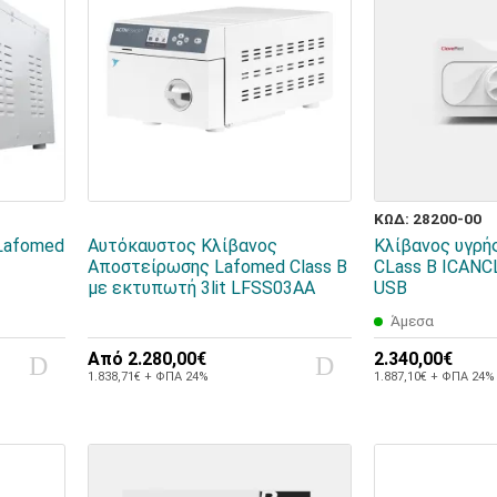
ΚΩΔ: 28200-00
Lafomed
Αυτόκαυστος Κλίβανος
Κλίβανος υγρή
Αποστείρωσης Lafomed Class B
CLass B ICANC
με εκτυπωτή 3lit LFSS03AA
USB
Άμεσα
Από
2.280,00€
2.340,00€
1.838,71€ + ΦΠΑ 24%
1.887,10€ + ΦΠΑ 24%