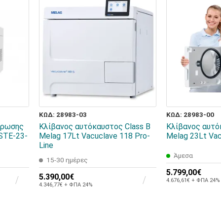
ΚΩΔ: 28983-03
ΚΩΔ: 28983-00
ίρωσης
Κλίβανος αυτόκαυστος Class B
Κλίβανος αυτό
 STE-23-
Melag 17Lt Vacuclave 118 Pro-
Melag 23Lt Vac
Line
Άμεσα
15-30 ημέρες
5.799,00€
5.390,00€
4.676,61€ + ΦΠΑ 24%
4.346,77€ + ΦΠΑ 24%