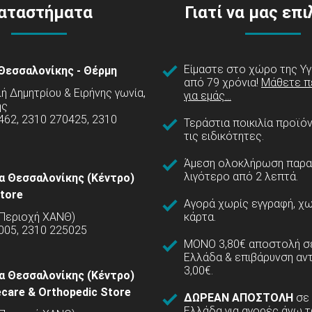
αταστήματα
Γιατί να μας επ
Είμαστε στο χώρο της Υγ
Θεσσαλονίκης - Θέρμη
από 79 χρόνια!
Μάθετε π
 Δημητρίου & Ειρήνης γωνία,
για εμάς...
ης
462, 2310 270425, 2310
Τεράστια ποικιλία προϊό
τις ειδικότητες.
Άμεση ολοκλήρωση παρα
λιγότερο από 2 λεπτά.
α Θεσσαλονίκης (Κέντρο)
tore
Αγορά χωρίς εγγραφή, χω
(Περιοχή ΧΑΝΘ)
κάρτα.
005, 2310 225025
ΜΟΝΟ 3,80€ αποστολή σε
Ελλάδα & επιβάρυνση αν
3,00€.
α Θεσσαλονίκης (Κέντρο)
care & Orthopedic Store
ΔΩΡΕΑΝ ΑΠΟΣΤΟΛΗ
σε
Ελλάδα για αγορές άνω τ