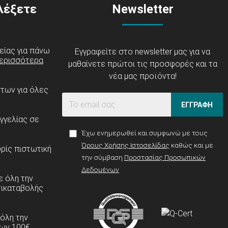
ιλέξετε
Newsletter
είας για πάνω
Εγγραφείτε στο newsletter μας για να
ερισσότερα
μαθαίνετε πρώτοι τις προσφορές και τα
νέα μας προϊόντα!
ντων για όλες
ΕΓΓΡΑΦΗ
γγελίας σε
Έχω ενημερωθεί και συμφωνώ με τους
Όρους Χρήσης Ιστοσελίδας
καθώς και με
ρίς πιστωτική
την σύμβαση
Προστασίας Προσωπικών
Δεδομένων
 όλη την
τικαταβολής
 όλη την
ων 100€.