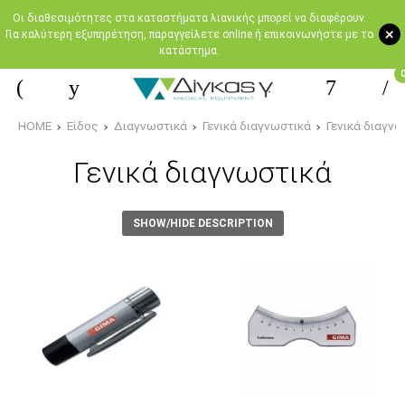
Oι διαθεσιμότητες στα καταστήματα λιανικής μπορεί να διαφέρουν.
+
Για καλύτερη εξυπηρέτηση, παραγγείλετε online ή επικοινωνήστε με το
κατάστημα.
HOME
Είδος
Διαγνωστικά
Γενικά διαγνωστικά
Γενικά διαγνω
Γενικά διαγνωστικά
SHOW/HIDE DESCRIPTION