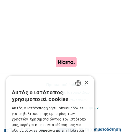
×
Προσωπικά δεδομένα
Αυτός ο ιστότοπος
Όροι Χρήσης Ιστοσελίδας
GREEK
χρησιμοποιεί cookies
Ασφάλεια συναλλαγών
ENGLISH
Πολιτική Ασφάλειας Πληροφοριών
Αυτός ο ιστότοπος χρησιμοποιεί cookies
για τη βελτίωση της εμπειρίας των
χρηστών. Χρησιμοποιώντας τον ιστότοπό
μας, παρέχετε τη συγκατάθεσή σας για
όλα τα cookies σύμφωνα με την Πολιτική