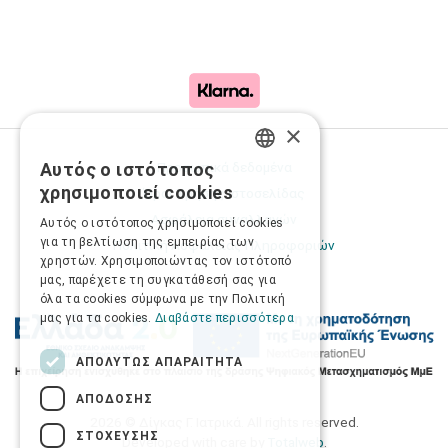
×
Προσωπικά δεδομένα
Αυτός ο ιστότοπος
GREEK
χρησιμοποιεί cookies
Όροι Χρήσης Ιστοσελίδας
ENGLISH
Ασφάλεια συναλλαγών
Αυτός ο ιστότοπος χρησιμοποιεί cookies
για τη βελτίωση της εμπειρίας των
Πολιτική Ασφάλειας Πληροφοριών
χρηστών. Χρησιμοποιώντας τον ιστότοπό
μας, παρέχετε τη συγκατάθεσή σας για
όλα τα cookies σύμφωνα με την Πολιτική
μας για τα cookies.
Διαβάστε περισσότερα
ΑΠΟΛΎΤΩΣ ΑΠΑΡΑΊΤΗΤΑ
ΑΠΌΔΟΣΗΣ
2026 © Δίγκας Γ. Ιατρικά. All rights reserved.
ΣΤΌΧΕΥΣΗΣ
Developed with care by
Totalweb
.