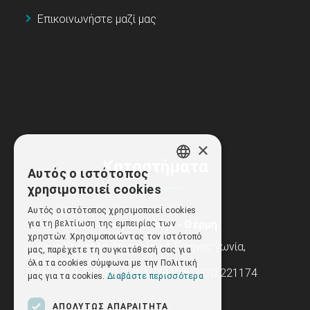
Επικοινωνήστε μαζί μας
×
Καταστήματα
Αυτός ο ιστότοπος
GREEK
χρησιμοποιεί cookies
ENGLISH
Αυτός ο ιστότοπος χρησιμοποιεί cookies
Κεντρικά Θεσσαλονίκης - Θέρμη
για τη βελτίωση της εμπειρίας των
χρηστών. Χρησιμοποιώντας τον ιστότοπό
Τέρμα Καραολή Δημητρίου & Ειρήνης γωνία,
μας, παρέχετε τη συγκατάθεσή σας για
Φράγμα Θέρμης
όλα τα cookies σύμφωνα με την Πολιτική
Τηλ: 2310 272462, 2310 270425, 2310 221174
μας για τα cookies.
Διαβάστε περισσότερα
ΑΠΟΛΎΤΩΣ ΑΠΑΡΑΊΤΗΤΑ