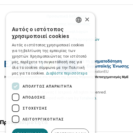
Προσωπικά δεδομένα
×
Όροι Χρήσης Ιστοσελίδας
Αυτός ο ιστότοπος
GREEK
Ασφάλεια συναλλαγών
χρησιμοποιεί cookies
Πολιτική Ασφάλειας Πληροφοριών
ENGLISH
Αυτός ο ιστότοπος χρησιμοποιεί cookies
για τη βελτίωση της εμπειρίας των
χρηστών. Χρησιμοποιώντας τον ιστότοπό
μας, παρέχετε τη συγκατάθεσή σας για
όλα τα cookies σύμφωνα με την Πολιτική
μας για τα cookies.
Διαβάστε περισσότερα
ΑΠΟΛΎΤΩΣ ΑΠΑΡΑΊΤΗΤΑ
2026 © Δίγκας Γ. Ιατρικά. All rights reserved.
ΑΠΌΔΟΣΗΣ
Developed with care by
Totalweb
.
ΣΤΌΧΕΥΣΗΣ
ΛΕΙΤΟΥΡΓΙΚΌΤΗΤΑΣ
Προσβασιμότητα