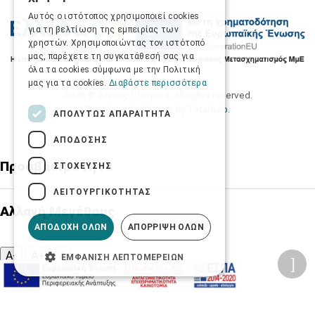
ENGLISH
Αυτός ο ιστότοπος χρησιμοποιεί cookies
για τη βελτίωση της εμπειρίας των
χρηστών. Χρησιμοποιώντας τον ιστότοπό
μας, παρέχετε τη συγκατάθεσή σας για
όλα τα cookies σύμφωνα με την Πολιτική
μας για τα cookies.
Διαβάστε περισσότερα
2026 © Δίγκας Γ. Ιατρικά. All rights reserved.
Developed with care by
Totalweb
.
ΑΠΟΛΎΤΩΣ ΑΠΑΡΑΊΤΗΤΑ
ΑΠΌΔΟΣΗΣ
Προσβασιμότητα
ΣΤΌΧΕΥΣΗΣ
ΛΕΙΤΟΥΡΓΙΚΌΤΗΤΑΣ
Αλλαγή Μεγέθους
ΑΠΟΔΟΧΉ ΌΛΩΝ
ΑΠΌΡΡΙΨΗ ΌΛΩΝ
A-
A+
A
ΕΜΦΆΝΙΣΗ ΛΕΠΤΟΜΕΡΕΙΏΝ
Αλλαγή Γραμματοσειράς
Αλλαγή Χρώματος