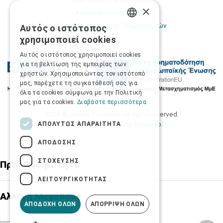
×
Ασφάλεια συναλλαγών
Πολιτική Ασφάλειας Πληροφοριών
Αυτός ο ιστότοπος
GREEK
χρησιμοποιεί cookies
ENGLISH
Αυτός ο ιστότοπος χρησιμοποιεί cookies
για τη βελτίωση της εμπειρίας των
χρηστών. Χρησιμοποιώντας τον ιστότοπό
μας, παρέχετε τη συγκατάθεσή σας για
όλα τα cookies σύμφωνα με την Πολιτική
μας για τα cookies.
Διαβάστε περισσότερα
2026 © Δίγκας Γ. Ιατρικά. All rights reserved.
Developed with care by
Totalweb
.
ΑΠΟΛΎΤΩΣ ΑΠΑΡΑΊΤΗΤΑ
ΑΠΌΔΟΣΗΣ
ΣΤΌΧΕΥΣΗΣ
Προσβασιμότητα
ΛΕΙΤΟΥΡΓΙΚΌΤΗΤΑΣ
Αλλαγή Μεγέθους
ΑΠΟΔΟΧΉ ΌΛΩΝ
ΑΠΌΡΡΙΨΗ ΌΛΩΝ