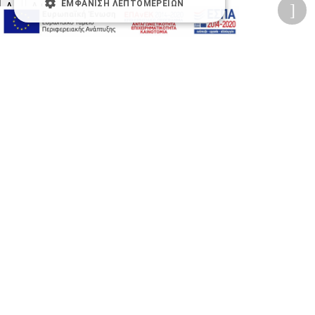
ΕΜΦΆΝΙΣΗ ΛΕΠΤΟΜΕΡΕΙΏΝ
A-
A+
A
Αλλαγή Γραμματοσειράς
Αλλαγή Χρώματος
Υπογράμμιση συνδέσμων
Ασπρόμαυρες Εικόνες