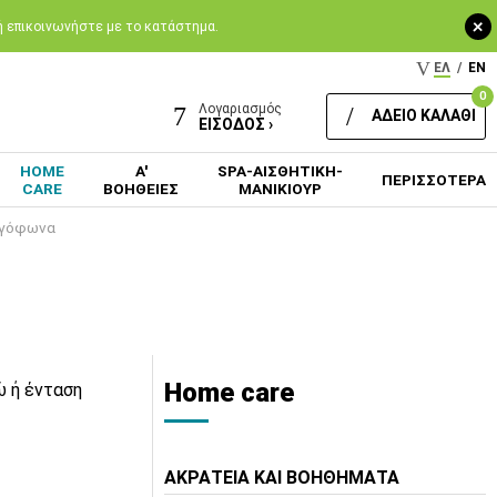
+
 ή επικοινωνήστε με το κατάστημα.
ΕΛ
/
EN
0
Λογαριασμός
ΑΔΕΙΟ ΚΑΛΑΘΙ
ΕΙΣΟΔΟΣ ›
HOME
Α'
SPA-ΑΙΣΘΗΤΙΚΗ-
ΠΕΡΙΣΣΟΤΕΡΑ
CARE
ΒΟΗΘΕΙΕΣ
ΜΑΝΙΚΙΟΥΡ
γόφωνα
Home care
ώ ή ένταση
ΑΚΡΑΤΕΙΑ ΚΑΙ ΒΟΗΘΗΜΑΤΑ