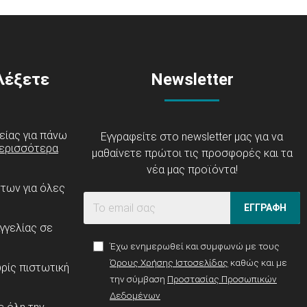
ιλέξετε
Newsletter
είας για πάνω
Εγγραφείτε στο newsletter μας για να
ερισσότερα
μαθαίνετε πρώτοι τις προσφορές και τα
νέα μας προϊόντα!
ντων για όλες
ΕΓΓΡΑΦΗ
γγελίας σε
Έχω ενημερωθεί και συμφωνώ με τους
Όρους Χρήσης Ιστοσελίδας
καθώς και με
ρίς πιστωτική
την σύμβαση
Προστασίας Προσωπικών
Δεδομένων