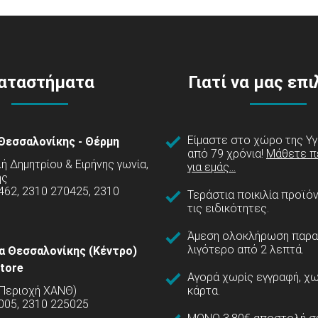
αταστήματα
Γιατί να μας επ
Είμαστε στο χώρο της Υγ
Θεσσαλονίκης - Θέρμη
από 79 χρόνια!
Μάθετε π
 Δημητρίου & Ειρήνης γωνία,
για εμάς...
ης
462, 2310 270425, 2310
Τεράστια ποικιλία προϊό
τις ειδικότητες.
Άμεση ολοκλήρωση παρα
λιγότερο από 2 λεπτά.
α Θεσσαλονίκης (Κέντρο)
tore
Αγορά χωρίς εγγραφή, χω
(Περιοχή ΧΑΝΘ)
κάρτα.
005, 2310 225025