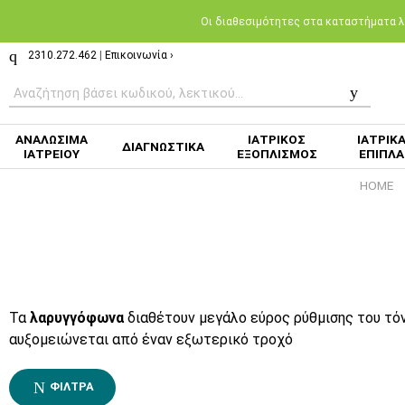
Oι διαθεσιμότητες στα καταστήματα λι
2310.272.462
|
Επικοινωνία ›
ΑΝΑΛΩΣΙΜΑ
ΙΑΤΡΙΚΟΣ
ΙΑΤΡΙΚ
ΔΙΑΓΝΩΣΤΙΚΑ
ΙΑΤΡΕΙΟΥ
ΕΞΟΠΛΙΣΜΟΣ
ΕΠΙΠΛΑ
HOME
Τα
λαρυγγόφωνα
διαθέτουν μεγάλο εύρος ρύθμισης του τόν
αυξομειώνεται από έναν εξωτερικό τροχό
ΦΊΛΤΡΑ