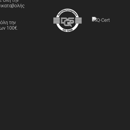
 όλη την
τικαταβολής
 όλη την
ων 100€.