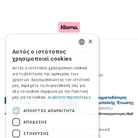
×
Προσωπικά δεδομένα
Αυτός ο ιστότοπος
GREEK
χρησιμοποιεί cookies
Όροι Χρήσης Ιστοσελίδας
ENGLISH
Ασφάλεια συναλλαγών
Αυτός ο ιστότοπος χρησιμοποιεί cookies
για τη βελτίωση της εμπειρίας των
Πολιτική Ασφάλειας Πληροφοριών
χρηστών. Χρησιμοποιώντας τον ιστότοπό
μας, παρέχετε τη συγκατάθεσή σας για
όλα τα cookies σύμφωνα με την Πολιτική
μας για τα cookies.
Διαβάστε περισσότερα
ΑΠΟΛΎΤΩΣ ΑΠΑΡΑΊΤΗΤΑ
ΑΠΌΔΟΣΗΣ
2026 © Δίγκας Γ. Ιατρικά. All rights reserved.
ΣΤΌΧΕΥΣΗΣ
Developed with care by
Totalweb
.