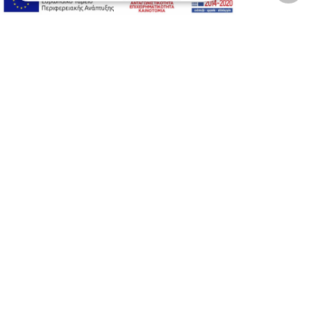
A-
A+
A
Αλλαγή Γραμματοσειράς
Αλλαγή Χρώματος