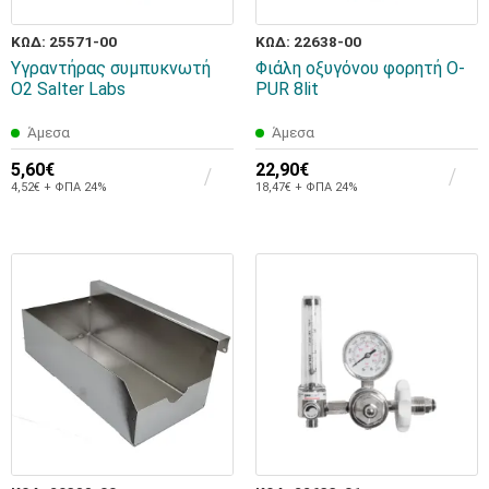
ΚΩΔ: 25571-00
ΚΩΔ: 22638-00
Υγραντήρας συμπυκνωτή
Φιάλη οξυγόνου φορητή O-
Ο2 Salter Labs
PUR 8lit
Άμεσα
Άμεσα
5,60€
22,90€
4,52€ + ΦΠΑ 24%
18,47€ + ΦΠΑ 24%