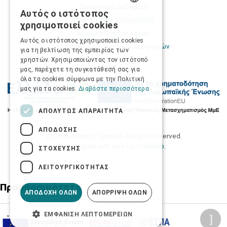
Προσωπικά δεδομένα
Αυτός ο ιστότοπος
GREEK
Όροι Χρήσης Ιστοσελίδας
χρησιμοποιεί cookies
Ασφάλεια συναλλαγών
ENGLISH
Αυτός ο ιστότοπος χρησιμοποιεί cookies
Πολιτική Ασφάλειας Πληροφοριών
για τη βελτίωση της εμπειρίας των
χρηστών. Χρησιμοποιώντας τον ιστότοπό
μας, παρέχετε τη συγκατάθεσή σας για
όλα τα cookies σύμφωνα με την Πολιτική
μας για τα cookies.
Διαβάστε περισσότερα
ΑΠΟΛΎΤΩΣ ΑΠΑΡΑΊΤΗΤΑ
ΑΠΌΔΟΣΗΣ
2026 © Δίγκας Γ. Ιατρικά. All rights reserved.
Developed with care by
Totalweb
.
ΣΤΌΧΕΥΣΗΣ
ΛΕΙΤΟΥΡΓΙΚΌΤΗΤΑΣ
Προσβασιμότητα
ΑΠΟΔΟΧΉ ΌΛΩΝ
ΑΠΌΡΡΙΨΗ ΌΛΩΝ
ΕΜΦΆΝΙΣΗ ΛΕΠΤΟΜΕΡΕΙΏΝ
Αλλαγή Μεγέθους