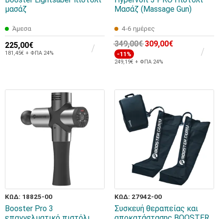
μασάζ
Μασάζ (Massage Gun)
Άμεσα
4-6 ημέρες
349,00€
309,00€
225,00€
181,45€ + ΦΠΑ 24%
-11%
249,19€ + ΦΠΑ 24%
ΚΩΔ: 18825-00
ΚΩΔ: 27942-00
Booster Pro 3
Συσκευή θεραπείας και
επαγγελματικό πιστόλι
αποκατάστασης BOOSTER