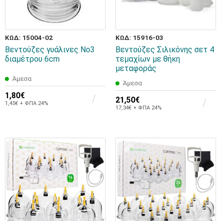
ΚΩΔ: 15004-02
ΚΩΔ: 15916-03
Βεντούζες γυάλινες Νο3
Βεντούζες Σιλικόνης σετ 4
διαμέτρου 6cm
τεμαχίων με θήκη
μεταφοράς
Άμεσα
Άμεσα
1,80€
21,50€
1,45€ + ΦΠΑ 24%
17,34€ + ΦΠΑ 24%