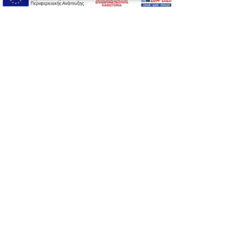
Προσβασιμότητα
Αλλαγή Μεγέθους
A-
A+
A
Αλλαγή Γραμματοσειράς
Αλλαγή Χρώματος