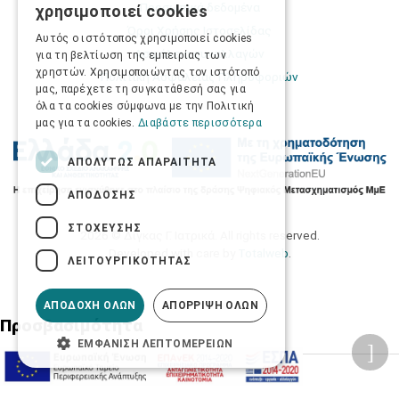
Προσωπικά δεδομένα
χρησιμοποιεί cookies
ENGLISH
Όροι Χρήσης Ιστοσελίδας
Αυτός ο ιστότοπος χρησιμοποιεί cookies
Ασφάλεια συναλλαγών
για τη βελτίωση της εμπειρίας των
χρηστών. Χρησιμοποιώντας τον ιστότοπό
Πολιτική Ασφάλειας Πληροφοριών
μας, παρέχετε τη συγκατάθεσή σας για
όλα τα cookies σύμφωνα με την Πολιτική
μας για τα cookies.
Διαβάστε περισσότερα
ΑΠΟΛΎΤΩΣ ΑΠΑΡΑΊΤΗΤΑ
ΑΠΌΔΟΣΗΣ
ΣΤΌΧΕΥΣΗΣ
2026 © Δίγκας Γ. Ιατρικά. All rights reserved.
Developed with care by
Totalweb
.
ΛΕΙΤΟΥΡΓΙΚΌΤΗΤΑΣ
ΑΠΟΔΟΧΉ ΌΛΩΝ
ΑΠΌΡΡΙΨΗ ΌΛΩΝ
Προσβασιμότητα
ΕΜΦΆΝΙΣΗ ΛΕΠΤΟΜΕΡΕΙΏΝ
Αλλαγή Μεγέθους