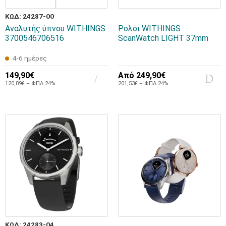
ΚΩΔ: 24287-00
Αναλυτής ύπνου WITHINGS
Ρολόι WITHINGS
3700546706516
ScanWatch LIGHT 37mm
4-6 ημέρες
149,90€
Από
249,90€
120,89€ + ΦΠΑ 24%
201,53€ + ΦΠΑ 24%
ΚΩΔ: 24283-04