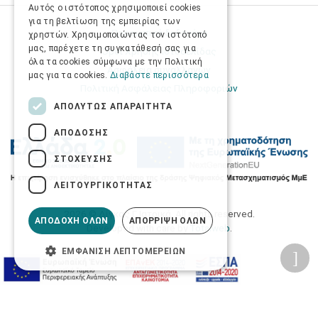
Αυτός ο ιστότοπος χρησιμοποιεί cookies
για τη βελτίωση της εμπειρίας των
Προσωπικά δεδομένα
χρηστών. Χρησιμοποιώντας τον ιστότοπό
μας, παρέχετε τη συγκατάθεσή σας για
Όροι Χρήσης Ιστοσελίδας
όλα τα cookies σύμφωνα με την Πολιτική
Ασφάλεια συναλλαγών
μας για τα cookies.
Διαβάστε περισσότερα
Πολιτική Ασφάλειας Πληροφοριών
ΑΠΟΛΎΤΩΣ ΑΠΑΡΑΊΤΗΤΑ
ΑΠΌΔΟΣΗΣ
ΣΤΌΧΕΥΣΗΣ
ΛΕΙΤΟΥΡΓΙΚΌΤΗΤΑΣ
2026 © Δίγκας Γ. Ιατρικά. All rights reserved.
ΑΠΟΔΟΧΉ ΌΛΩΝ
ΑΠΌΡΡΙΨΗ ΌΛΩΝ
Developed with care by
Totalweb
.
ΕΜΦΆΝΙΣΗ ΛΕΠΤΟΜΕΡΕΙΏΝ
Προσβασιμότητα