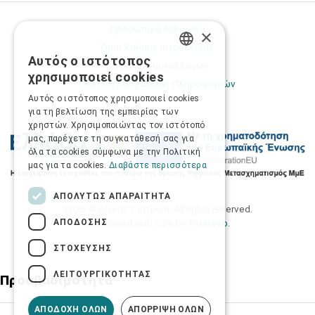
Προσωπικά δεδομένα
×
Όροι Χρήσης Ιστοσελίδας
Αυτός ο ιστότοπος
Ασφάλεια συναλλαγών
GREEK
χρησιμοποιεί cookies
Πολιτική Ασφάλειας Πληροφοριών
ENGLISH
Αυτός ο ιστότοπος χρησιμοποιεί cookies
για τη βελτίωση της εμπειρίας των
χρηστών. Χρησιμοποιώντας τον ιστότοπό
μας, παρέχετε τη συγκατάθεσή σας για
όλα τα cookies σύμφωνα με την Πολιτική
μας για τα cookies.
Διαβάστε περισσότερα
ΑΠΟΛΎΤΩΣ ΑΠΑΡΑΊΤΗΤΑ
2026 © Δίγκας Γ. Ιατρικά. All rights reserved.
ΑΠΌΔΟΣΗΣ
Developed with care by
Totalweb
.
ΣΤΌΧΕΥΣΗΣ
ΛΕΙΤΟΥΡΓΙΚΌΤΗΤΑΣ
Προσβασιμότητα
ΑΠΟΔΟΧΉ ΌΛΩΝ
ΑΠΌΡΡΙΨΗ ΌΛΩΝ