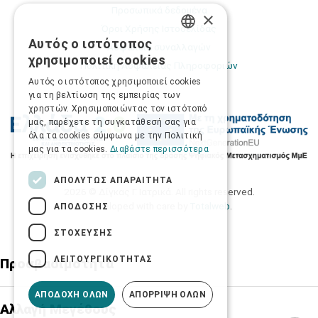
Προσωπικά δεδομένα
×
Όροι Χρήσης Ιστοσελίδας
Αυτός ο ιστότοπος
Ασφάλεια συναλλαγών
GREEK
χρησιμοποιεί cookies
Πολιτική Ασφάλειας Πληροφοριών
ENGLISH
Αυτός ο ιστότοπος χρησιμοποιεί cookies
για τη βελτίωση της εμπειρίας των
χρηστών. Χρησιμοποιώντας τον ιστότοπό
μας, παρέχετε τη συγκατάθεσή σας για
όλα τα cookies σύμφωνα με την Πολιτική
μας για τα cookies.
Διαβάστε περισσότερα
ΑΠΟΛΎΤΩΣ ΑΠΑΡΑΊΤΗΤΑ
2026 © Δίγκας Γ. Ιατρικά. All rights reserved.
Developed with care by
Totalweb
.
ΑΠΌΔΟΣΗΣ
ΣΤΌΧΕΥΣΗΣ
ΛΕΙΤΟΥΡΓΙΚΌΤΗΤΑΣ
Προσβασιμότητα
ΑΠΟΔΟΧΉ ΌΛΩΝ
ΑΠΌΡΡΙΨΗ ΌΛΩΝ
Αλλαγή Μεγέθους